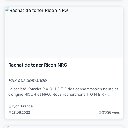
Rachat de toner Ricoh NRG
Prix sur demande
La société Komaks R A C H E T E des consommables neufs et
d’origine RICOH et NRG. Nous recherchons T O N E R -
TAMBOUR - P I E C E S pour i...
Lyon, France
28.06.2022
3'736 vues