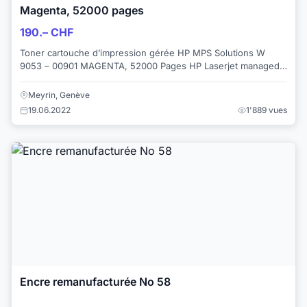
Magenta, 52000 pages
190.– CHF
Toner cartouche d’impression gérée HP MPS Solutions W
9053 – 00901 MAGENTA, 52000 Pages HP Laserjet managed
MFP E 87640 FLOW MFP E 87640 MFP E 876...
Meyrin, Genève
19.06.2022
1'889 vues
Encre remanufacturée No 58