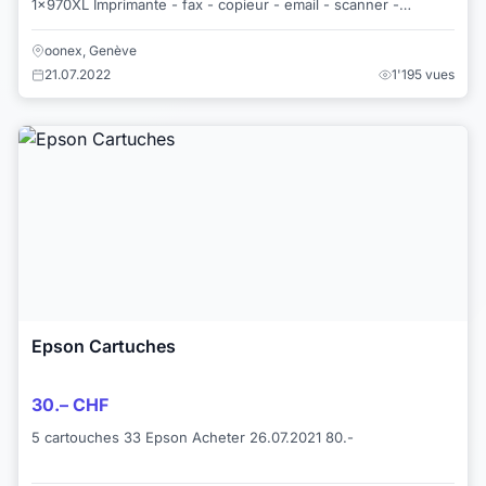
1x970XL Imprimante - fax - copieur - email - scanner -
acquise en 2015 - en parfait ordre de...
oonex, Genève
21.07.2022
1'195 vues
Epson Cartuches
30.– CHF
5 cartouches 33 Epson Acheter 26.07.2021 80.-