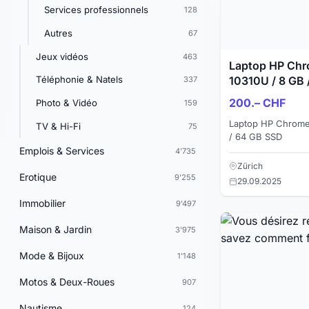
Services professionnels
128
Autres
67
Jeux vidéos
463
Laptop HP Ch
Téléphonie & Natels
10310U / 8 GB 
337
200.– CHF
Photo & Vidéo
159
Laptop HP Chrome
TV & Hi-Fi
75
/ 64 GB SSD
Emplois & Services
4'735
Zürich
Erotique
9'255
29.09.2025
Immobilier
9'497
Maison & Jardin
3'975
Mode & Bijoux
1'148
Motos & Deux-Roues
907
Nautisme
124