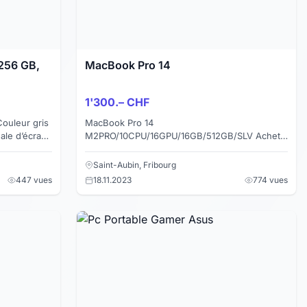
 256 GB,
MacBook Pro 14
1'300.– CHF
ouleur gris
MacBook Pro 14
ale d’écran
M2PRO/10CPU/16GPU/16GB/512GB/SLV Acheté
d’écran
1984 CHF, comme neuf, aucune rayures, aucun
souci. Vendu avec souris, chargeur ainsi qu...
Saint-Aubin, Fribourg
447 vues
18.11.2023
774 vues