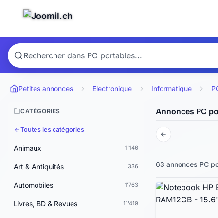
Petites annonces
Electronique
Informatique
P
Annonces PC po
CATÉGORIES
Toutes les catégories
Animaux
1'146
63 annonces
PC po
Art & Antiquités
336
Automobiles
1'763
Livres, BD & Revues
11'419