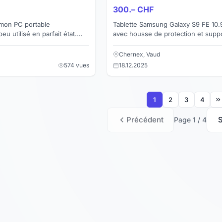
300.– CHF
Tablette Samsung Galaxy S9 FE 10.
en parfait état.
avec housse de protection et supp
tterie 12h de temps...
lecture (Duc Ducis Toby) Non utilisé
presque neuf avec em...
Chernex, Vaud
574 vues
18.12.2025
1
2
3
4
Précédent
S
Page 1 / 4