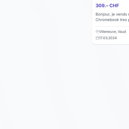
309.– CHF
Bonjour, je vends mon PC portable
Chromebook tres peu utilisé 
Autonomie de la ba
Villeneuve, Vaud
17.03.2024