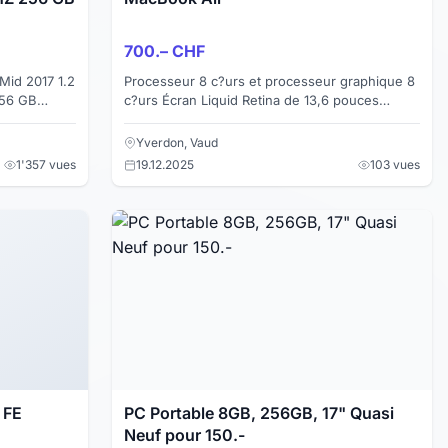
700.– CHF
Mid 2017 1.2
Processeur 8 c?urs et processeur graphique 8
256 GB
c?urs Écran Liquid Retina de 13,6 pouces
uf Condition
(diagonale), rétroéclairé par LED avec
technologie True Tone, 2...
Yverdon, Vaud
1'357 vues
19.12.2025
103 vues
 FE
PC Portable 8GB, 256GB, 17" Quasi
Neuf pour 150.-