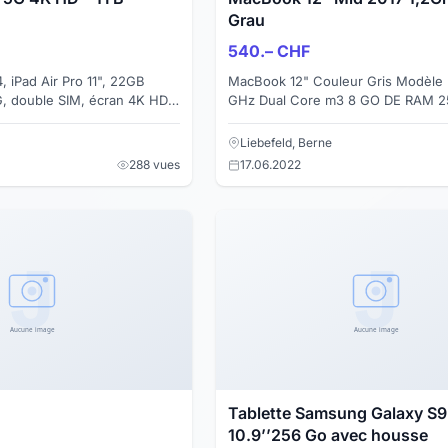
Grau
540.– CHF
, iPad Air Pro 11", 22GB
MacBook 12" Couleur Gris Modèle 
, double SIM, écran 4K HD,
GHz Dual Core m3 8 GO DE RAM 
ison gratuite ! Une affaire en
disque État D'affichage: comme ne
logement: très bo...
Liebefeld, Berne
288 vues
17.06.2022
Tablette Samsung Galaxy S9
10.9’’256 Go avec housse