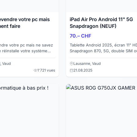
evendre votre pc mais
iPad Air Pro Android 11" 5G
nt faire
Snapdragon (NEUF)
70.– CHF
ndre votre pc mais ne savez
Tablette Android 2025, écran 11" H
Snapdragon 870, 5G, double SIM o
de votre client ou vous
Google Play, version mondiale. Livr
.
gratuite ! Une affaire en or ! ...
, Vaud
Lausanne, Vaud
1'721 vues
21.08.2025