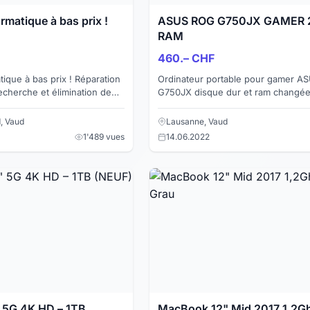
rmatique à bas prix !
ASUS ROG G750JX GAMER 
RAM
460.– CHF
tique à bas prix ! Réparation
Ordinateur portable pour gamer A
cherche et élimination de
G750JX disque dur et ram changée
Configuration nouveau pc -
(mis à jour sur Windows 10) idéal p
et le confort dans l...
, Vaud
Lausanne, Vaud
1'489 vues
14.06.2022
1" 5G 4K HD – 1TB
MacBook 12" Mid 2017 1,2G