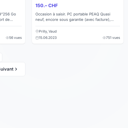
150.– CHF
9’’256 Go
Occasion à saisir. PC portable PEAQ Quasi
ort de
neuf, encore sous garantie (avec facture),
. Le tout
acheté à 579 francs en janvier 2023. Prix de
base : 579.- Céd...
Prilly, Vaud
56 vues
15.06.2023
751 vues
uivant