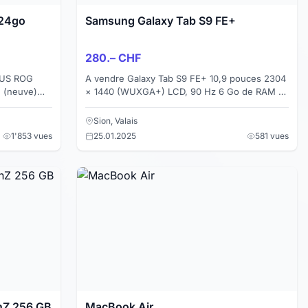
24go
Samsung Galaxy Tab S9 FE+
280.– CHF
SUS ROG
A vendre Galaxy Tab S9 FE+ 10,9 pouces 2304
 (neuve)
× 1440 (WUXGA+) LCD, 90 Hz 6 Go de RAM +
our les jeux
128 Go de mémoire ou 8 Go de RAM + 256 Go
de mémoire S Pen ...
Sion, Valais
1'853 vues
25.01.2025
581 vues
hZ 256 GB
MacBook Air