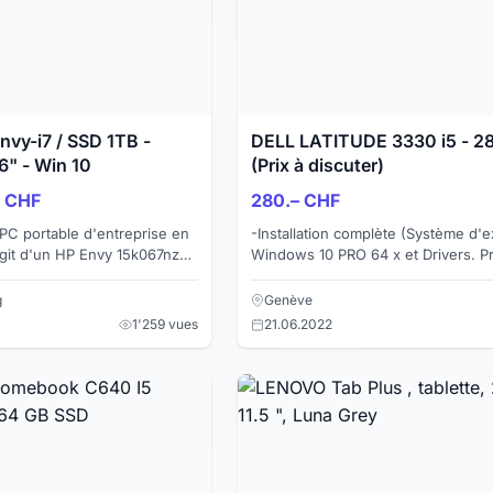
vy-i7 / SSD 1TB -
DELL LATITUDE 3330 i5 - 28
6" - Win 10
(Prix à discuter)
– CHF
280.– CHF
C portable d'entreprise en
-Installation complète (Système d'ex
'agit d'un HP Envy 15k067nz
Windows 10 PRO 64 x et Drivers. 
ntes: - Processeur
de base : antivirus, nettoyeur/optim
Défragmantateur ...
g
Genève
1'259 vues
21.06.2022