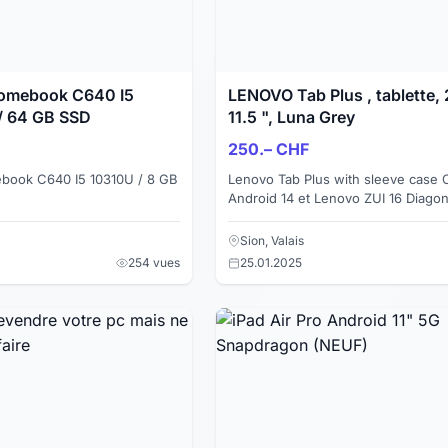
romebook C640 I5
LENOVO Tab Plus , tablette,
/ 64 GB SSD
11.5 ", Luna Grey
250.– CHF
book C640 I5 10310U / 8 GB
Lenovo Tab Plus with sleeve case C
Android 14 et Lenovo ZUI 16 Diagon
(pouces) 11.5 " 256 GB Résolution 
2000 x 1200...
Sion, Valais
254 vues
25.01.2025