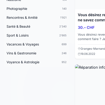
Photographie
140
Vous désirez r
Rencontres & Amitié
1'921
ne savez comme
Santé & Beauté
2'340
30.– CHF
Vous désirez reve
Sport & Loisirs
2'665
comment faire ? Je réinstalle votre système
selon les données 
Vacances & Voyages
699
prépare une conf..
Granges-Marnand
Vins & Gastronomie
246
19.06.2022
Voyance & Astrologie
952