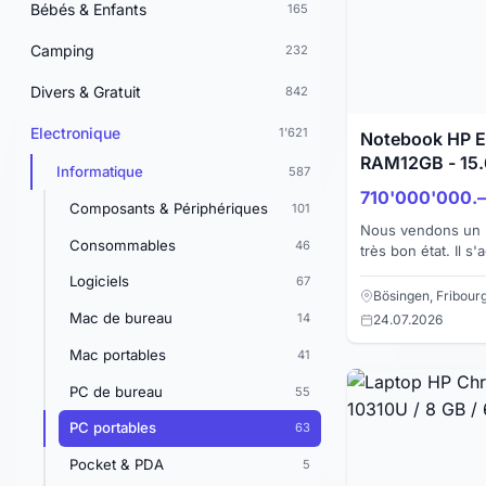
Bébés & Enfants
165
Camping
232
Divers & Gratuit
842
Electronique
1'621
Notebook HP En
RAM12GB - 15.
Informatique
587
710'000'000.
Composants & Périphériques
101
Nous vendons un P
Consommables
46
très bon état. Il s
aux caractéristiques suiva
Logiciels
67
Intel Core i...
Bösingen, Fribour
Mac de bureau
14
24.07.2026
Mac portables
41
PC de bureau
55
PC portables
63
Pocket & PDA
5