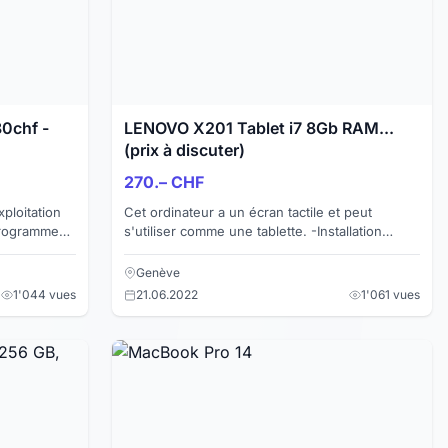
0chf -
LENOVO X201 Tablet i7 8Gb RAM...
(prix à discuter)
270.– CHF
ploitation
Cet ordinateur a un écran tactile et peut
Programmes
s'utiliser comme une tablette. -Installation
iseur,
complète (Système d'exploitation Windows 10
PRO 64 x et Driv...
Genève
1'044 vues
21.06.2022
1'061 vues