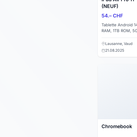
(NEUF)
54.– CHF
Tablette Android 14
RAM, 1TB ROM, 5G
appels vidéo. Livra
or ! Lien d...
Lausanne, Vaud
21.08.2025
Chromebook