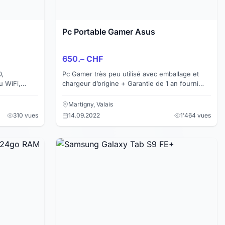
Pc Portable Gamer Asus
650.– CHF
D,
Pc Gamer très peu utilisé avec emballage et
u WiFi,
chargeur d’origine + Garantie de 1 an fourni
aison
Carte graphique: RTX 3050 Processeur: Intel
core i5 1400...
Martigny, Valais
310 vues
14.09.2022
1'464 vues