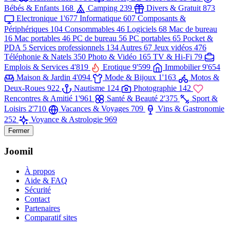
Bébés & Enfants
168
Camping
239
Divers & Gratuit
873
Electronique
1'677
Informatique
607
Composants &
Périphériques
104
Consommables
46
Logiciels
68
Mac de bureau
16
Mac portables
46
PC de bureau
56
PC portables
65
Pocket &
PDA
5
Services professionnels
134
Autres
67
Jeux vidéos
476
Téléphonie & Natels
350
Photo & Vidéo
165
TV & Hi-Fi
79
Emplois & Services
4'819
Erotique
9'599
Immobilier
9'654
Maison & Jardin
4'094
Mode & Bijoux
1'163
Motos &
Deux-Roues
922
Nautisme
124
Photographie
142
Rencontres & Amitié
1'961
Santé & Beauté
2'375
Sport &
Loisirs
2'710
Vacances & Voyages
709
Vins & Gastronomie
252
Voyance & Astrologie
969
Fermer
Joomil
À propos
Aide & FAQ
Sécurité
Contact
Partenaires
Comparatif sites