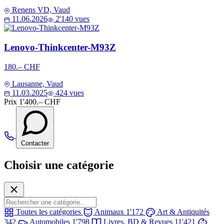
Renens VD, Vaud
11.06.2026
2'140 vues
Lenovo-Thinkcenter-M93Z
180.– CHF
Lausanne, Vaud
11.03.2025
424 vues
Prix
1'400.– CHF
Contacter
Choisir une catégorie
Toutes les catégories
Animaux
1'172
Art & Antiquités
342
Automobiles
1'798
Livres, BD & Revues
11'421