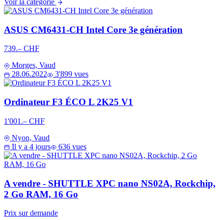
Voir la catégorie
ASUS CM6431-CH Intel Core 3e génération
739.– CHF
Morges, Vaud
28.06.2022
3'899 vues
Ordinateur F3 ÉCO L 2K25 V1
1'001.– CHF
Nyon, Vaud
Il y a 4 jours
636 vues
A vendre - SHUTTLE XPC nano NS02A, Rockchip,
2 Go RAM, 16 Go
Prix sur demande