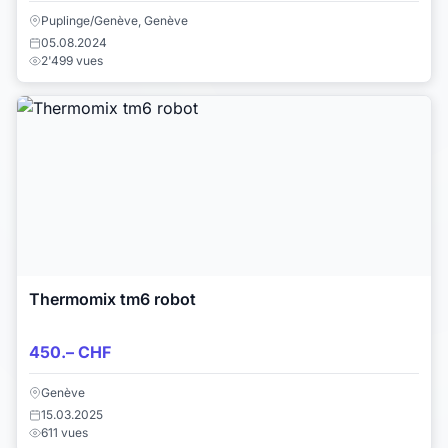
Puplinge/Genève, Genève
05.08.2024
2'499 vues
Thermomix tm6 robot
450.– CHF
Genève
15.03.2025
611 vues