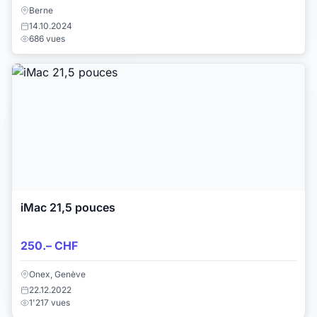
Berne
14.10.2024
686 vues
iMac 21,5 pouces
250.– CHF
Onex, Genève
22.12.2022
1'217 vues