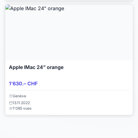
Apple IMac 24” orange
1'630.– CHF
Genève
13.11.2022
1'085 vues