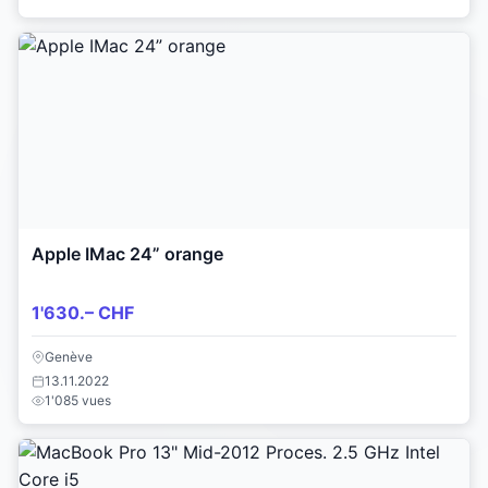
Apple IMac 24” orange
1'630.– CHF
Genève
13.11.2022
1'085 vues