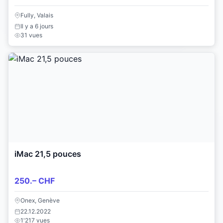
Fully, Valais
Il y a 6 jours
31 vues
iMac 21,5 pouces
250.– CHF
Onex, Genève
22.12.2022
1'217 vues