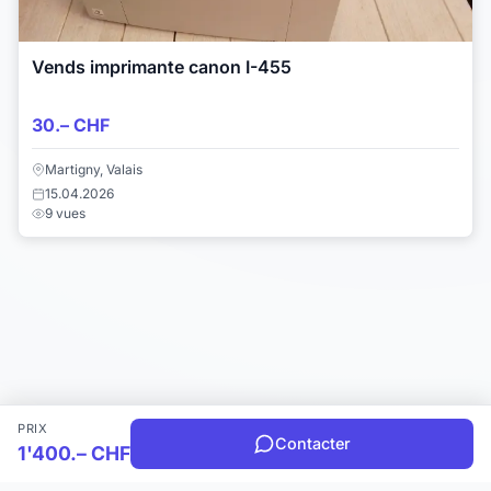
Vends imprimante canon I-455
30.– CHF
Martigny, Valais
15.04.2026
9 vues
PRIX
Contacter
1'400.– CHF