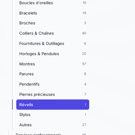
Boucles d'oreilles
16
Bracelets
19
Broches
3
Colliers & Chaînes
40
Fournitures & Outillages
6
Horloges & Pendules
20
Montres
97
Parures
8
Pendentifs
4
Pierres précieuses
7
Réveils
1
Stylos
1
Autres
27