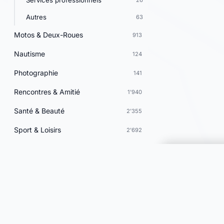
Services professionnels
26
Autres
63
Motos & Deux-Roues
913
Nautisme
124
Photographie
141
Rencontres & Amitié
1'940
Santé & Beauté
2'355
Sport & Loisirs
2'692
Vacances & Voyages
701
Vins & Gastronomie
247
Choisir une 
Voyance & Astrologie
958