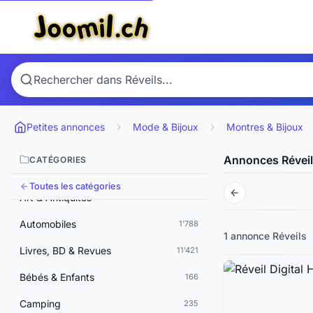
Petites annonces
Mode & Bijoux
Montres & Bijoux
Annonces Révei
CATÉGORIES
Animaux
1'158
Toutes les catégories
Art & Antiquités
337
Automobiles
1'788
1 annonce
Réveils
Livres, BD & Revues
11'421
Bébés & Enfants
166
Camping
235