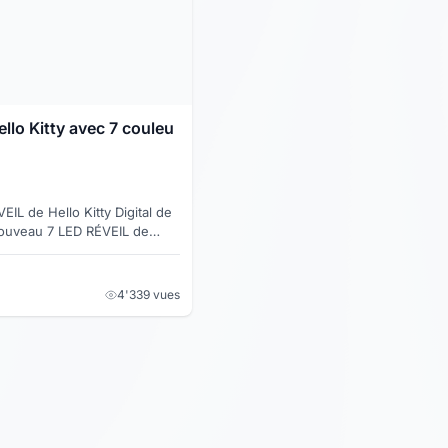
ello Kitty avec 7 couleu
IL de Hello Kitty Digital de
ouveau 7 LED RÉVEIL de
 de couleur de 2pcs
pe...
4'339 vues