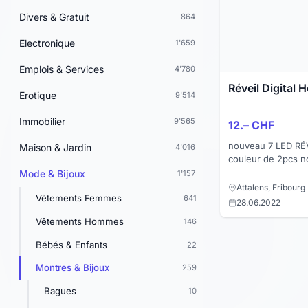
Divers & Gratuit
864
Electronique
1'659
Emplois & Services
4'780
Réveil Digital H
Erotique
9'514
Immobilier
9'565
12.– CHF
nouveau 7 LED RÉVE
Maison & Jardin
4'016
couleur de 2pcs n
Hello Kitty Digital
Mode & Bijoux
1'157
Spécifications : Ty
Attalens, Fribourg
Vêtements Femmes
641
28.06.2022
Vêtements Hommes
146
Bébés & Enfants
22
Montres & Bijoux
259
Bagues
10