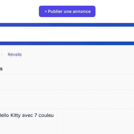
Publier une annonce
Réveils
ls