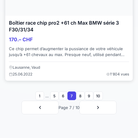
Boîtier race chip pro2 +61 ch Max BMW série 3
F30/31/34
170.– CHF
Ce chip permet d’augmenter la pussiance de votre véhicule
jusqu’à +61 chevaux au max. Presque neuf, utilisé pendant
quelque semaine mais changement de...
Lausanne, Vaud
25.06.2022
1'804 vues
…
1
5
6
7
8
9
10
Page 7 / 10