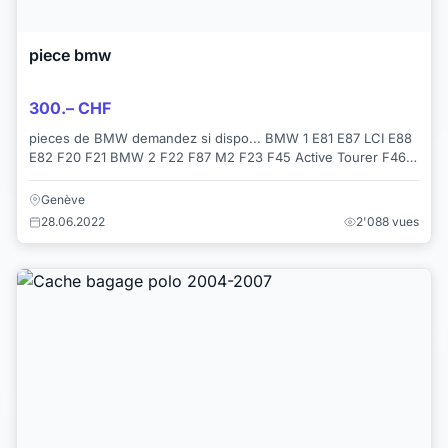
piece bmw
300.– CHF
pieces de BMW demandez si dispo... BMW 1 E81 E87 LCI E88
E82 F20 F21 BMW 2 F22 F87 M2 F23 F45 Active Tourer F46
Gran Tourer BMW 3 E46 E90 LCI E91...
Genève
28.06.2022
2'088 vues