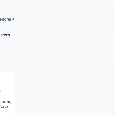
tégorie
F
Saillon,
Valais