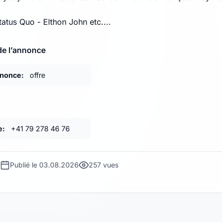
atus Quo - Elthon John etc....
de l’annonce
nnonce:
offre
e:
+41 79 278 46 76
Publié le 03.08.2026
257 vues