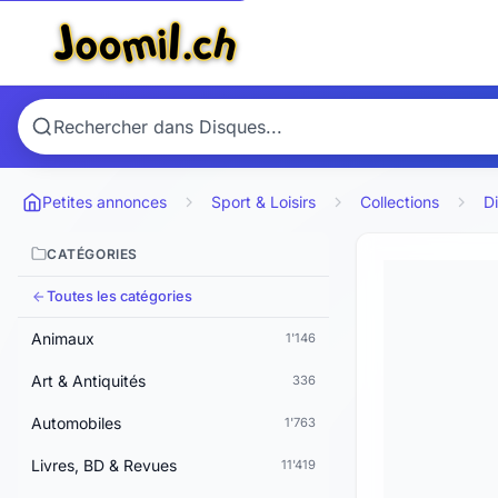
Petites annonces
Sport & Loisirs
Collections
D
CATÉGORIES
Toutes les catégories
Animaux
1'146
Art & Antiquités
336
Automobiles
1'763
Livres, BD & Revues
11'419