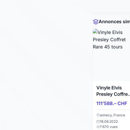
Annonces simi
Vinyle Elvis
Presley Coffret
Rare 45 tours
111'588.– CHF
annecy, France
18.06.2022
1'670 vues