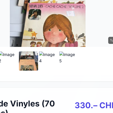
1 
de Vinyles (70
330.– CH