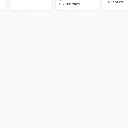
187 vues
2'166 vues