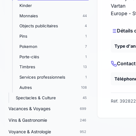
Vartan
Kinder
Europe - St
Monnaies
44
Objects publicitaires
4
Détails 
Pins
1
Type d'a
Pokemon
7
Porte-clés
1
Contact
Timbres
13
Services professionnels
1
Téléphon
Autres
108
Spectacles & Culture
45
Réf. 392822
Vacances & Voyages
699
Vins & Gastronomie
246
Voyance & Astrologie
952