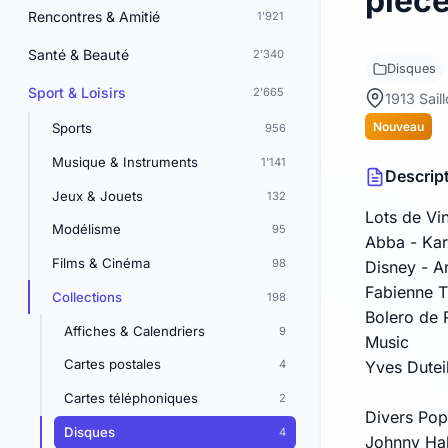
pièce
Rencontres & Amitié
1'921
Santé & Beauté
2'340
Disques
Sport & Loisirs
2'665
1913 Sail
Nouveau
Sports
956
Musique & Instruments
1'141
Descrip
Jeux & Jouets
132
Lots de Vi
Modélisme
95
Abba - Kar
Films & Cinéma
98
Disney - A
Fabienne T
Collections
198
Bolero de 
Affiches & Calendriers
9
Music
Cartes postales
Yves Dutei
4
Cartes téléphoniques
2
Divers Pop
Disques
4
Johnny Hal