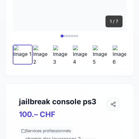
1 / 7
jailbreak console ps3
100.– CHF
Services professionnels
chemin des loveresses 2