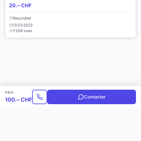
20.– CHF
Neuchâtel
13.03.2023
1'206 vues
PRIX
Contacter
100.– CHF
Choisir une catégorie
Infos & Aide
© 2026 Joomil.ch