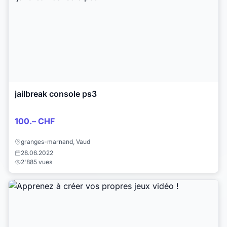
jailbreak console ps3
100.– CHF
granges-marnand, Vaud
28.06.2022
2'885 vues