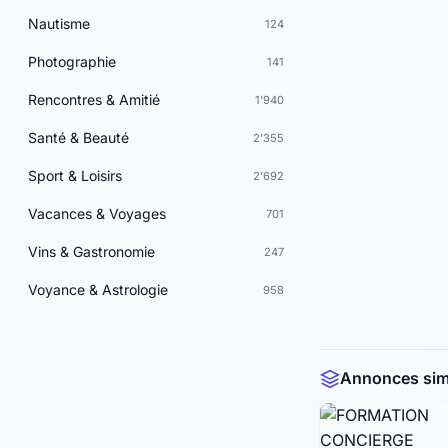
Nautisme
124
Photographie
141
Rencontres & Amitié
1'940
Santé & Beauté
2'355
Sport & Loisirs
2'692
Vacances & Voyages
701
Vins & Gastronomie
247
Voyance & Astrologie
958
Annonces simi