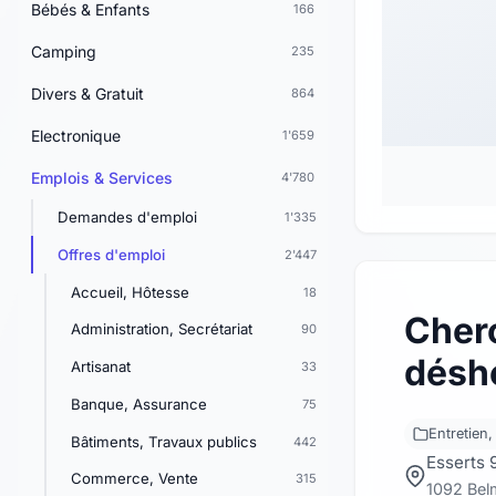
Bébés & Enfants
166
Camping
235
Divers & Gratuit
864
Electronique
1'659
Emplois & Services
4'780
Demandes d'emploi
1'335
Offres d'emploi
2'447
Accueil, Hôtesse
18
Cher
Administration, Secrétariat
90
déshe
Artisanat
33
Banque, Assurance
75
Entretien,
Bâtiments, Travaux publics
442
Esserts 
Commerce, Vente
315
1092 Bel