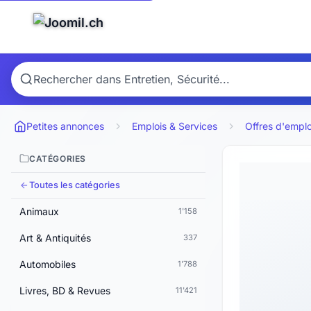
Petites annonces
Emplois & Services
Offres d'emplo
CATÉGORIES
Toutes les catégories
Animaux
1'158
Art & Antiquités
337
Automobiles
1'788
Livres, BD & Revues
11'421