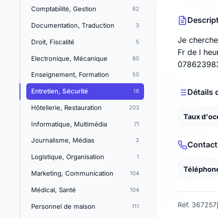
Comptabilité, Gestion
62
Descrip
Documentation, Traduction
3
Je cherche
Droit, Fiscalité
5
Fr de l heu
Electronique, Mécanique
80
07862398
Enseignement, Formation
50
Entretien, Sécurité
Détails 
18
Hôtellerie, Restauration
203
Taux d'oc
Informatique, Multimédia
71
Journalisme, Médias
2
Contact
Logistique, Organisation
1
Téléphon
Marketing, Communication
104
Médical, Santé
104
Réf. 367257
Personnel de maison
111