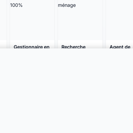
Gestionnaire en
Recherche
Agent de
intendance CFC
d'un(e) H/F de
sécurité P
100%
ménage
Prix sur
Prix sur
Prix sur
catégorie
demande
demande
demande
Lausanne, Vaud
Le Grand-
Neuchâtel
Saconnex, Genève
28.06.2022
28.06.2022
1'595 vues
21.12.2022
2'857 vues
1'413 vues
s catégories