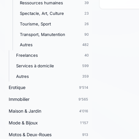
Ressources humaines
39
Spectacle, Art, Culture
23
Tourisme, Sport
26
Transport, Manutention
90
Autres
482
Freelances
40
Services à domicile
599
Autres
359
Erotique
9'514
Immobilier
9'565
Maison & Jardin
4'016
Mode & Bijoux
1'157
Motos & Deux-Roues
913