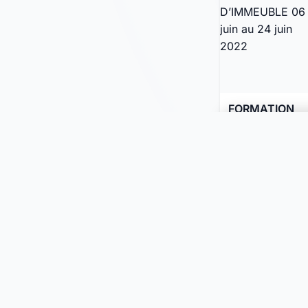
FORMATION
CONCIERGE
D’IMMEUBLE
Prix sur
06 juin au 24
Choisir une 
demande
juin 2022
LAUSANNE, Vaud
14.06.2022
1'192 vues
Toutes le
Animaux