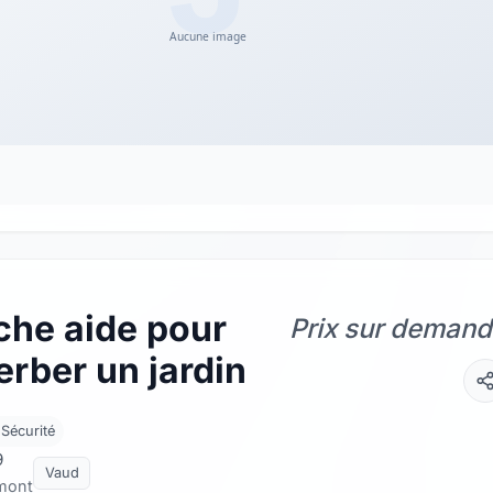
che aide pour
Prix sur deman
rber un jardin
 Sécurité
9
Vaud
mont