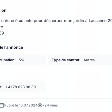
tion
 un/une étudiante pour désherber mon jardin à Lausanne 2
re
39
de l’annonce
cupation:
5%
Type de contrat:
Autres
e:
+41 78 623 98 39
Publié le 16.07.2024
724 vues