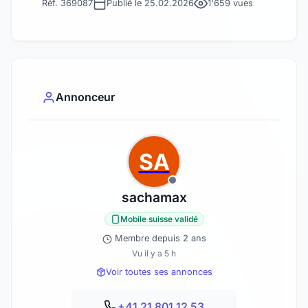
Réf. 369087
Publié le 25.02.2026
1'659 vues
Annonceur
SA
sachamax
Mobile suisse validé
Membre depuis 2 ans
Vu il y a 5 h
Voir toutes ses annonces
+41 21 801 12 53