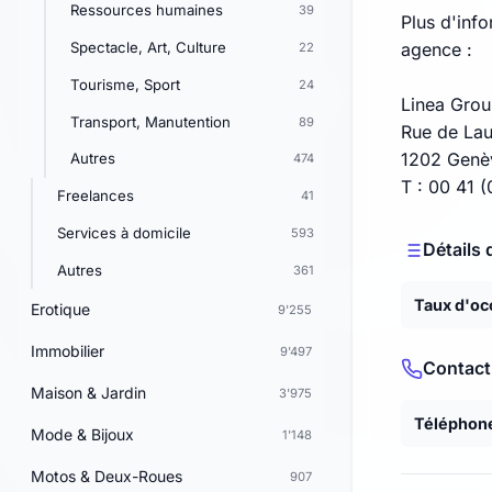
Ressources humaines
39
Plus d'inf
Spectacle, Art, Culture
agence :
22
Tourisme, Sport
24
Linea Grou
Transport, Manutention
89
Rue de La
1202 Genè
Autres
474
T : 00 41 
Freelances
41
Services à domicile
593
Détails 
Autres
361
Taux d'oc
Erotique
9'255
Immobilier
9'497
Contact
Maison & Jardin
3'975
Téléphon
Mode & Bijoux
1'148
Motos & Deux-Roues
907