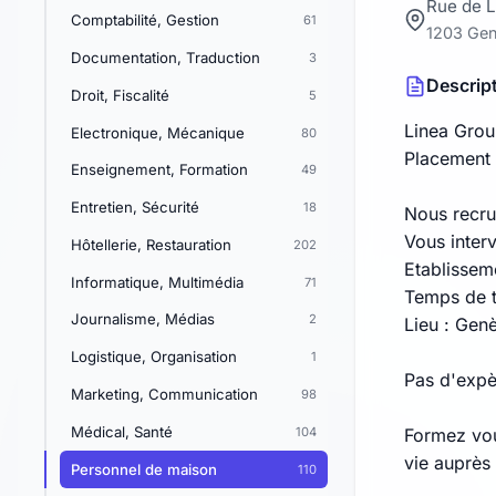
Rue de 
Comptabilité, Gestion
61
1203 Ge
Documentation, Traduction
3
Descrip
Droit, Fiscalité
5
Linea Grou
Electronique, Mécanique
80
Placement 
Enseignement, Formation
49
Entretien, Sécurité
18
Nous recru
Vous interv
Hôtellerie, Restauration
202
Etablissem
Informatique, Multimédia
71
Temps de t
Journalisme, Médias
2
Lieu : Gen
Logistique, Organisation
1
Pas d'expè
Marketing, Communication
98
Médical, Santé
104
Formez vou
vie auprès
Personnel de maison
110