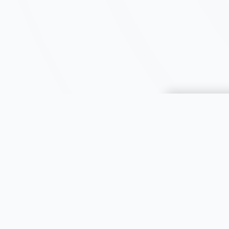
Choisir une 
JOOMIL
À propos
Aide & FAQ
Toutes le
Sécurité
Animaux
Contact