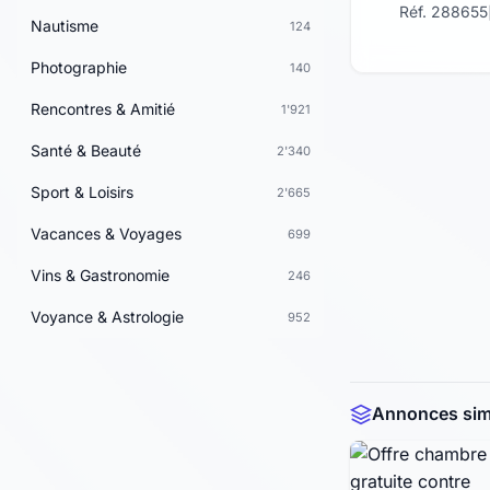
Réf. 288655
Nautisme
124
Photographie
140
Rencontres & Amitié
1'921
Santé & Beauté
2'340
Sport & Loisirs
2'665
Vacances & Voyages
699
Vins & Gastronomie
246
Voyance & Astrologie
952
Annonces simi