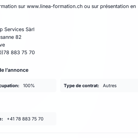
ormation sur www.linea-formation.ch ou sur présentation en
p Services Sàrl
usanne 82
ve
(0)78 883 75 70
de l’annonce
cupation:
100%
Type de contrat:
Autres
e:
+41 78 883 75 70