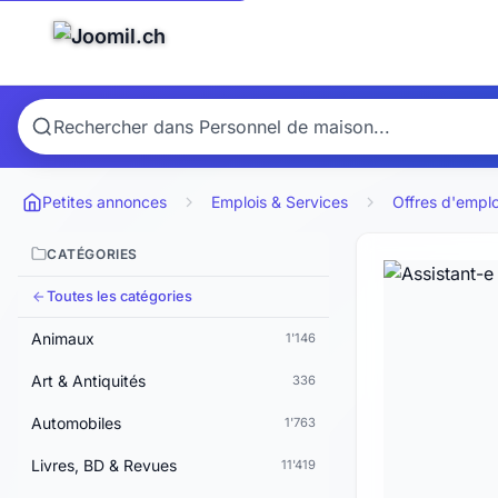
Petites annonces
Emplois & Services
Offres d'emplo
CATÉGORIES
Toutes les catégories
Animaux
1'146
Art & Antiquités
336
Automobiles
1'763
Livres, BD & Revues
11'419