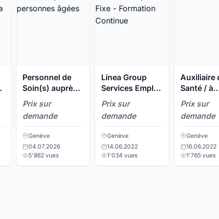
Personnel de
Línea Group
Auxiliaire
Soin(s) auprès
Services Emploi
Santé / à
à
des personnes
Fixe - Formation
Genève
Prix sur
Prix sur
Prix sur
âgées
Continue
demande
demande
demande
Genève
Genève
Genève
04.07.2026
14.06.2022
16.06.2022
5'862 vues
1'034 vues
1'765 vues