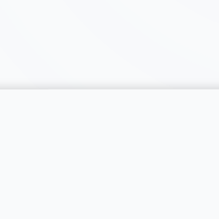
catégorie
SERVICES
RÉGIONS
Publier une annonce
Genève
Tarifs & Formules
Vaud
s catégories
Professionnels
Neuchâtel
Compte PRO
Fribourg