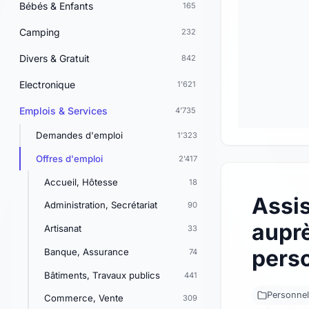
Bébés & Enfants
165
Camping
232
Divers & Gratuit
842
Electronique
1'621
Emplois & Services
4'735
Demandes d'emploi
1'323
Offres d'emploi
2'417
Accueil, Hôtesse
18
Assis
Administration, Secrétariat
90
aupr
Artisanat
33
pers
Banque, Assurance
74
Bâtiments, Travaux publics
441
Personnel
Commerce, Vente
309