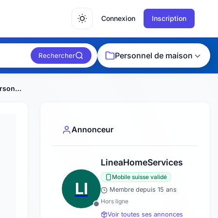
Connexion
Inscription
Personnel de maison
Rechercher
Assistant-e de vie auprès des personnes âgées
Annonceur
LineaHomeServices
Mobile suisse validé
LI
Membre depuis 15 ans
Hors ligne
Voir toutes ses annonces