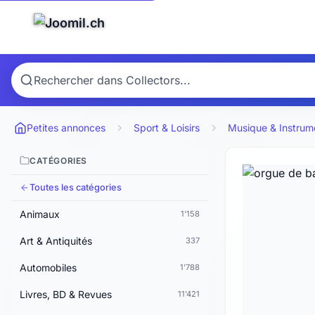
Petites annonces
Sport & Loisirs
Musique & Instrum
CATÉGORIES
Toutes les catégories
Animaux
1'158
Art & Antiquités
337
Automobiles
1'788
Livres, BD & Revues
11'421