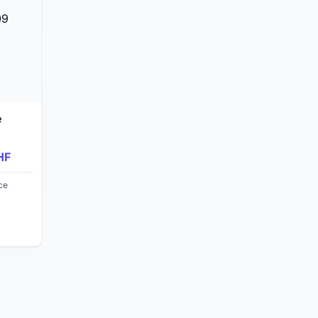
e
ue
HF
t909
ce