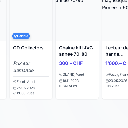
Certifié
CD Collectors
Chaine hifi JVC
Lecteur d
année 70-80
bande
magnétiq
Prix sur
300.– CHF
1'600.– C
"
Pioneer r
demande
GLAND, Vaud
Fessy, Fran
18.11.2023
29.05.2026
Forel, Vaud
841 vues
6 vues
25.06.2026
1'030 vues