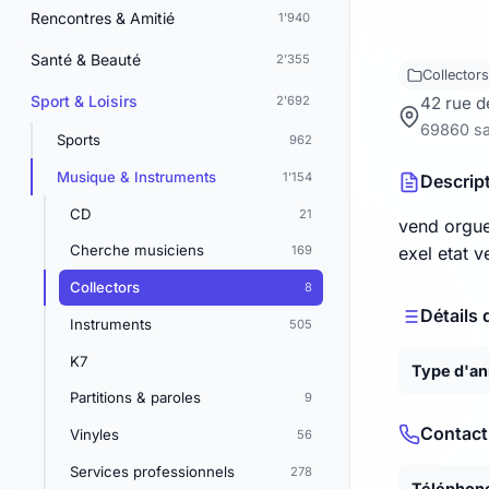
Rencontres & Amitié
1'940
Santé & Beauté
2'355
Collectors
Sport & Loisirs
2'692
42 rue d
69860 sa
Sports
962
Musique & Instruments
1'154
Descrip
CD
21
vend orgue
Cherche musiciens
169
exel etat 
Collectors
8
Détails 
Instruments
505
K7
Type d'a
Partitions & paroles
9
Contact
Vinyles
56
Services professionnels
278
Téléphon