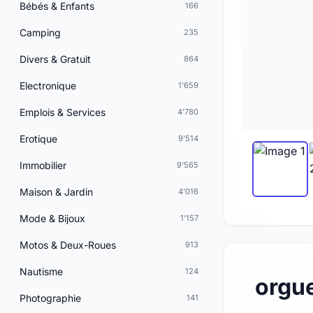
Bébés & Enfants
166
Camping
235
Divers & Gratuit
864
Electronique
1'659
Emplois & Services
4'780
Erotique
9'514
Immobilier
9'565
Maison & Jardin
4'016
Mode & Bijoux
1'157
Motos & Deux-Roues
913
Nautisme
124
orgue
Photographie
141