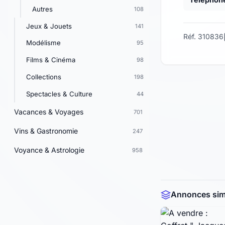
Autres
108
Jeux & Jouets
141
Réf. 310836
Modélisme
95
Films & Cinéma
98
Collections
198
Spectacles & Culture
44
Vacances & Voyages
701
Vins & Gastronomie
247
Voyance & Astrologie
958
Annonces simi