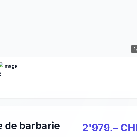
1 
 de barbarie
2'979.– CH