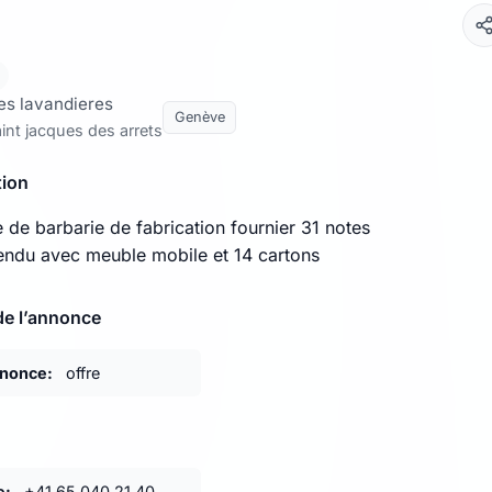
es lavandieres
Genève
int jacques des arrets
tion
 de barbarie de fabrication fournier 31 notes
vendu avec meuble mobile et 14 cartons
de l’annonce
nnonce:
offre
e:
+41 65 040 21 40