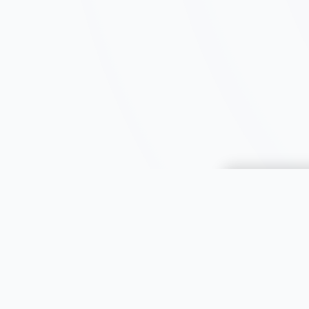
Choisir une 
JOOMIL
À propos
Aide & FAQ
Toutes le