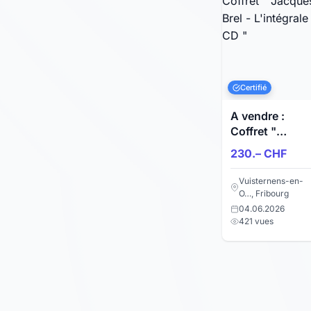
Certifié
A vendre :
Coffret "
Jacques Brel -
230.– CHF
L'intégrale CD 
Vuisternens-en-
O…, Fribourg
04.06.2026
421 vues