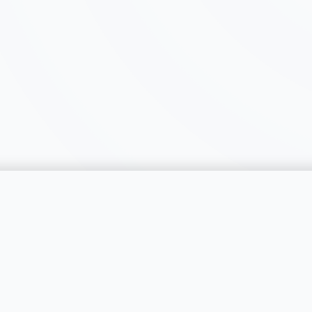
catégorie
SERVICES
RÉGIONS
Publier une annonce
Genève
Tarifs & Formules
Vaud
s catégories