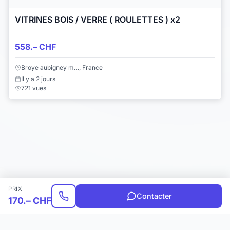
VITRINES BOIS / VERRE ( ROULETTES ) x2
558.– CHF
Broye aubigney m…, France
Il y a 2 jours
721 vues
PRIX
Contacter
170.– CHF