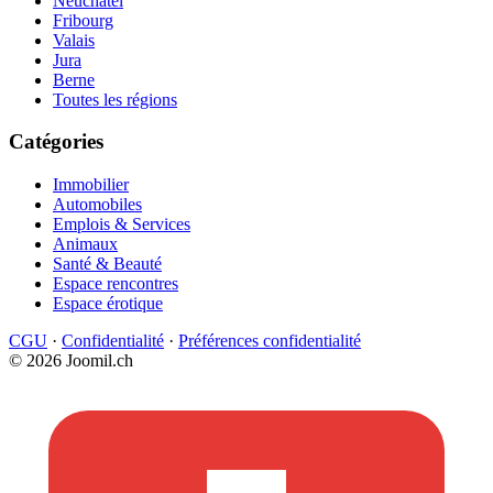
Neuchâtel
Fribourg
Valais
Jura
Berne
Toutes les régions
Catégories
Immobilier
Automobiles
Emplois & Services
Animaux
Santé & Beauté
Espace rencontres
Espace érotique
CGU
·
Confidentialité
·
Préférences confidentialité
© 2026 Joomil.ch