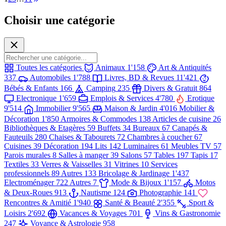
Choisir une catégorie
Toutes les catégories
Animaux
1'158
Art & Antiquités
337
Automobiles
1'788
Livres, BD & Revues
11'421
Bébés & Enfants
166
Camping
235
Divers & Gratuit
864
Electronique
1'659
Emplois & Services
4'780
Erotique
9'514
Immobilier
9'565
Maison & Jardin
4'016
Mobilier &
Décoration
1'850
Armoires & Commodes
138
Articles de cuisine
26
Bibliothèques & Etagères
59
Buffets
34
Bureaux
67
Canapés &
Fauteuils
280
Chaises & Tabourets
72
Chambres à coucher
67
Cuisines
39
Décoration
194
Lits
142
Luminaires
61
Meubles TV
57
Parois murales
8
Salles à manger
39
Salons
57
Tables
197
Tapis
17
Textiles
33
Verres & Vaisselles
31
Vitrines
10
Services
professionnels
89
Autres
133
Bricolage & Jardinage
1'437
Electroménager
722
Autres
7
Mode & Bijoux
1'157
Motos
& Deux-Roues
913
Nautisme
124
Photographie
141
Rencontres & Amitié
1'940
Santé & Beauté
2'355
Sport &
Loisirs
2'692
Vacances & Voyages
701
Vins & Gastronomie
247
Voyance & Astrologie
958