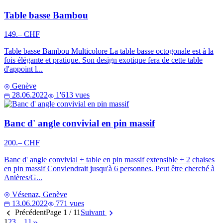
Table basse Bambou
149.– CHF
Table basse Bambou Multicolore La table basse octogonale est à la
fois élégante et pratique. Son design exotique fera de cette table
d'appoint l...
Genève
28.06.2022
1'613 vues
Banc d' angle convivial en pin massif
200.– CHF
Banc d' angle convivial + table en pin massif extensible + 2 chaises
en pin massif Conviendrait jusqu'à 6 personnes. Peut être cherché à
Anières/G...
Vésenaz, Genève
13.06.2022
771 vues
Précédent
Page 1 / 11
Suivant
1
2
3
…
11