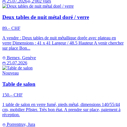
25.07.2026
2'002 vues
Deux tables de nuit métal doré / verre
89.– CHF
A vendre : Deux tables de nuit métallique dorée avec plateau en
verre Dimensions : 41 x 41 Largeur / 48.5 Hauteur A venir chercher
sur place Bon...
Bernex, Genève
25.07.2026
Nouveau
Table de salon
150.– CHF
1 table de salon en verre fumé, pieds métal, dimensions 140/55/44
cm, mobilier Pfister. Très bon état. A prendre sur place, paiement à
réception.
Porrentruy, Jura