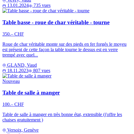
13.01.2024
735 vues
Table basse - roue de char véritable - tourne
350.– CHF
Roue de char véritable monte sur des pieds en fer forgés le moyeu
est présent de cette façon la table tourne le dessus est en verre
trempé avec quel...
GLAND, Vaud
18.11.2023
807 vues
Nouveau
Table de salle à manger
100.– CHF
Table de salle à manger en très bonne état, extensible (j'offre les
chaises gratuitement )
Versoix, Genève