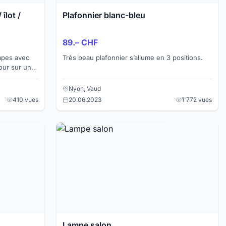
îlot /
Plafonnier blanc-bleu
89.– CHF
Très beau plafonnier s’allume en 3 positions.
pour sur une
e. Prix
Nyon, Vaud
410 vues
20.06.2023
1'772 vues
Lampe salon