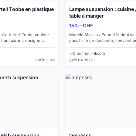
tell Toobe en plastique
Lampe suspension : cuisine / 
table à manger
150.– CHF
aire Kartell Toobe couleur
Modèle Micasa / Pendel Vario 4 lampes avec
e transparent, designer
possibilité de descente, convient 
table à manger ou sur un îlot de cuisin
de vent...
Charmey, Fribourg
870 vues
29.04.2025
ourish suspension
lampesss