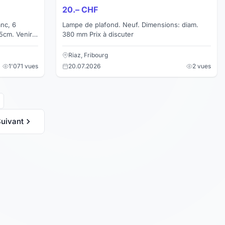
20.– CHF
anc, 6
Lampe de plafond. Neuf. Dimensions: diam.
5cm. Venir
380 mm Prix à discuter
Riaz, Fribourg
1'071 vues
20.07.2026
2 vues
uivant