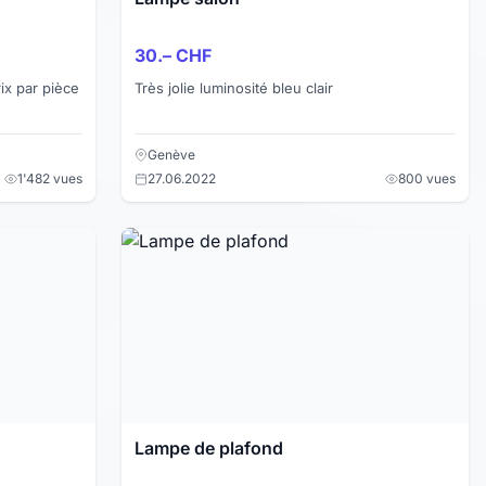
30.– CHF
Très jolie luminosité bleu clair
Genève
1'482 vues
27.06.2022
800 vues
Lampe de plafond