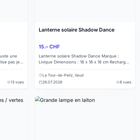
Lanterne solaire Shadow Dance
15.– CHF
 juste une
Lanterne solaire Shadow Dance Marque :
lise pas je
Livique Dimensions : 18 x 18 x 16 cm Recharge :
z vous meme
solaire ou par USB Etat : neuf Valeur : Fr. 34.95
Prix : ...
La Tour-de-Peilz, Vaud
13 vues
26.07.2026
8 vues