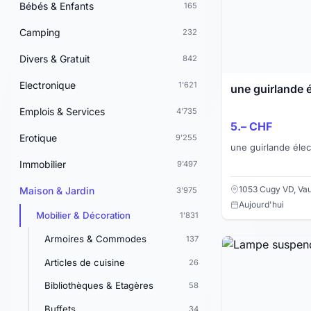
Bébés & Enfants
165
Camping
232
Divers & Gratuit
842
Electronique
1'621
une guirlande é
Emplois & Services
4'735
5.– CHF
Erotique
9'255
une guirlande élec
Immobilier
9'497
1053 Cugy VD, Va
Maison & Jardin
3'975
Aujourd'hui
Mobilier & Décoration
1'831
Armoires & Commodes
137
Articles de cuisine
26
Bibliothèques & Etagères
58
Buffets
34