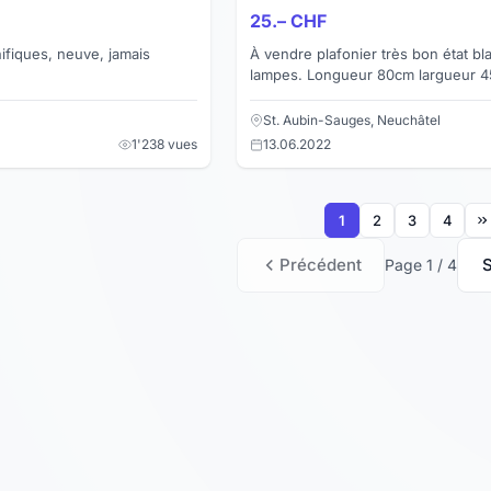
25.– CHF
fiques, neuve, jamais
À vendre plafonier très bon état bl
lampes. Longueur 80cm largueur 4
chercher sur place
St. Aubin-Sauges, Neuchâtel
1'238 vues
13.06.2022
1
2
3
4
Précédent
S
Page 1 / 4