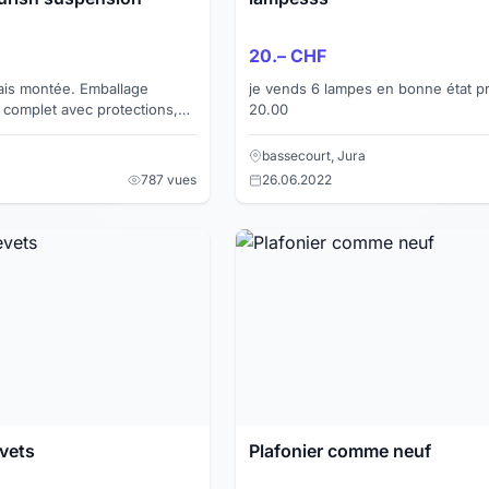
20.– CHF
is montée. Emballage
je vends 6 lampes en bonne état prix par pièce
t complet avec protections,
20.00
montage, accessoires. A
ecteme...
bassecourt, Jura
787 vues
26.06.2022
vets
Plafonier comme neuf