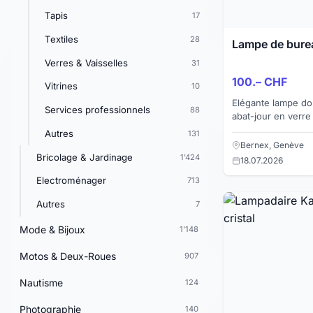
Tapis
17
Textiles
28
Lampe de burea
Verres & Vaisselles
31
100.– CHF
Vitrines
10
Elégante lampe do
Services professionnels
88
abat-jour en verre 
inspiré Napoléon III. Type : lampe à p
Autres
131
Éclairage : 2 point.
Bernex, Genève
Bricolage & Jardinage
1'424
18.07.2026
Electroménager
713
Autres
7
Mode & Bijoux
1'148
Motos & Deux-Roues
907
Nautisme
124
Photographie
140