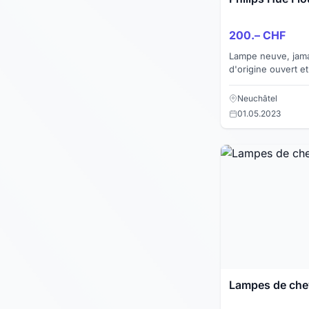
200.– CHF
Lampe neuve, jama
d'origine ouvert e
manuel, guide de 
venir chercher dir
Neuchâtel
01.05.2023
Lampes de che