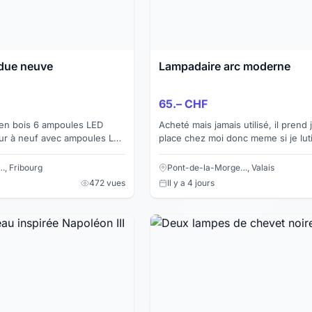
due neuve
Lampadaire arc moderne
65.– CHF
en bois 6 ampoules LED
Acheté mais jamais utilisé, il prend
eur à neuf avec ampoules LED
place chez moi donc meme si je luti
- N'hésitez pas à regarder
peux pas dire qu’il est neuf voye
...
, Fribourg
Pont-de-la-Morge…, Valais
472 vues
Il y a 4 jours