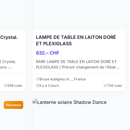
 Crystal.
LAMPE DE TABLE EN LAITON DORÉ
ET PLEXIGLASS
632.– CHF
 Crystal,
RARE LAMPE DE TABLE EN LAITON DORÉ ET
ons :
PLEXIGLASS ( Prévoir changement de l'Abat-
jour ) CARACTÉRISTIQUES PRODUIT Designer :
Anonyme Edition : A...
Broye aubigney m…, France
558 vues
Il y a 2 jours
734 vues
Nouveau