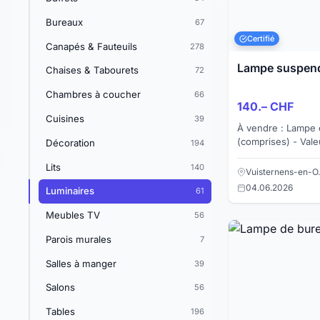
Bureaux
67
Certifié
Canapés & Fauteuils
278
Lampe suspen
Chaises & Tabourets
72
Chambres à coucher
66
140.– CHF
Cuisines
39
À vendre : Lampe 
(comprises) - Val
Décoration
194
: 279.-, cédé 140.
Lits
140
mes autres annonc
Vuisternens-en-O…
04.06.2026
Luminaires
61
Meubles TV
56
Parois murales
7
Salles à manger
39
Salons
56
Tables
196