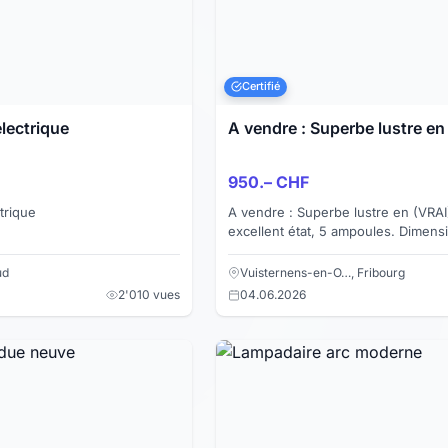
Certifié
lectrique
A vendre : Superbe lustre en
950.– CHF
trique
A vendre : Superbe lustre en (VRAI)
excellent état, 5 ampoules. Dimensi
Diamètre 40cm, hauteur 25cm. - Lampe -
chambre - salon - pla...
ud
Vuisternens-en-O…, Fribourg
2'010 vues
04.06.2026