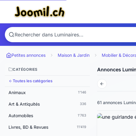
Petites annonces
Maison & Jardin
Mobilier & Décor
Annonces Lumin
CATÉGORIES
Toutes les catégories
Animaux
1'146
61 annonces
Lumin
Art & Antiquités
336
Automobiles
1'763
Livres, BD & Revues
11'419