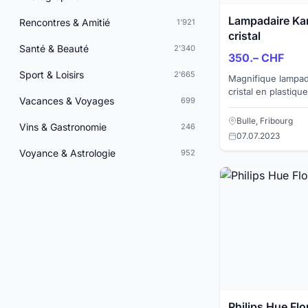
Lampadaire Kar
Rencontres & Amitié
1'921
cristal
Santé & Beauté
2'340
350.– CHF
Sport & Loisirs
2'665
Magnifique lampad
cristal en plastiqu
Vacances & Voyages
699
Ferruccio Laviani. Toobe, disponible en version
lampe de sol...
Bulle, Fribourg
Vins & Gastronomie
246
07.07.2023
Voyance & Astrologie
952
Philips Hue Fl