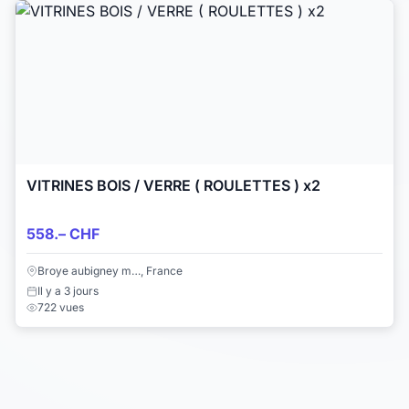
VITRINES BOIS / VERRE ( ROULETTES ) x2
558.– CHF
Broye aubigney m…, France
Il y a 3 jours
722 vues