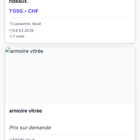
rideaux.
1'050.– CHF
Lausanne, Vaud
04.02.2026
7 vues
armoire vitrée
Prix sur demande
NYON, Vaud