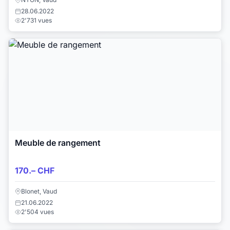
28.06.2022
2'731 vues
Meuble de rangement
170.– CHF
Blonet, Vaud
21.06.2022
2'504 vues