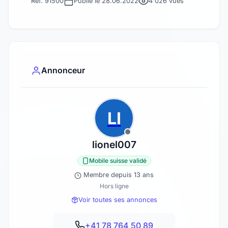
Réf. 91500
Publié le 28.06.2022
4'026 vues
Annonceur
LI
lionel007
Mobile suisse validé
Membre depuis 13 ans
Hors ligne
Voir toutes ses annonces
+41 78 764 50 89