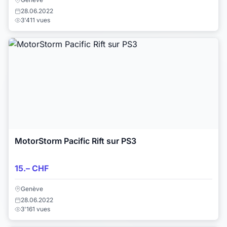
28.06.2022
3'411 vues
MotorStorm Pacific Rift sur PS3
15.– CHF
Genève
28.06.2022
3'161 vues