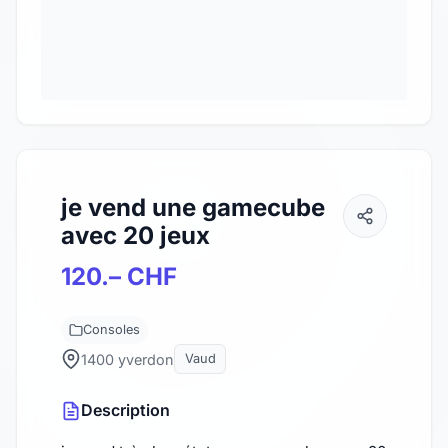
je vend une gamecube
avec 20 jeux
120.– CHF
Consoles
1400 yverdon
Vaud
Description