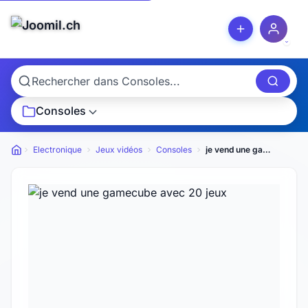
Consoles
Electronique
Jeux vidéos
Consoles
je vend une gamecube avec 20 jeux
Petites annonces