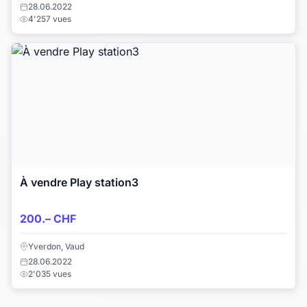
28.06.2022
4'257 vues
À vendre Play station3
200.– CHF
Yverdon, Vaud
28.06.2022
2'035 vues