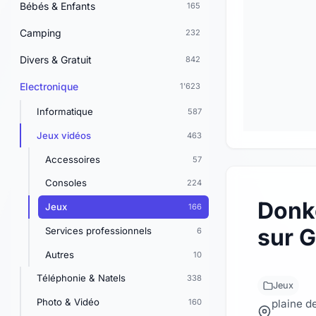
Bébés & Enfants
165
Camping
232
Divers & Gratuit
842
Electronique
1'623
Informatique
587
Jeux vidéos
463
Accessoires
57
Consoles
224
Donk
Jeux
166
sur 
Services professionnels
6
Autres
10
Téléphonie & Natels
338
Jeux
Photo & Vidéo
160
plaine d