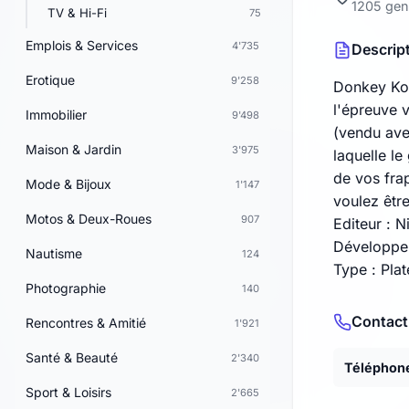
1205 ge
TV & Hi-Fi
75
Emplois & Services
4'735
Descrip
Erotique
9'258
Donkey Kon
l'épreuve 
Immobilier
9'498
(vendu ave
Maison & Jardin
3'975
laquelle le
de vos frap
Mode & Bijoux
1'147
voulez êtr
Motos & Deux-Roues
907
Editeur : 
Développeu
Nautisme
124
Type : Pla
Photographie
140
Contact
Rencontres & Amitié
1'921
Santé & Beauté
2'340
Téléphon
Sport & Loisirs
2'665