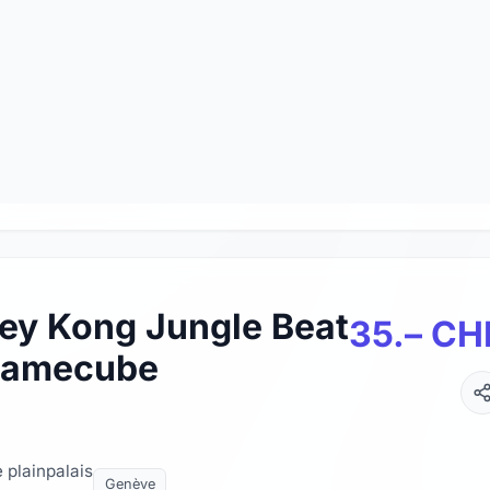
ey Kong Jungle Beat
35.– CH
Gamecube
e plainpalais
Genève