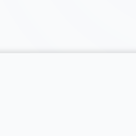
catégorie
SERVICES
RÉGIONS
Publier une annonce
Genève
Tarifs & Formules
Vaud
s catégories
Professionnels
Neuchâtel
Compte PRO
Fribourg