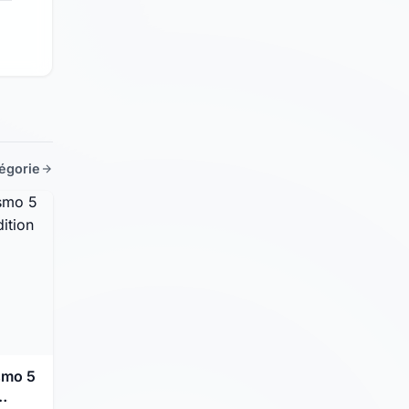
tégorie
smo 5