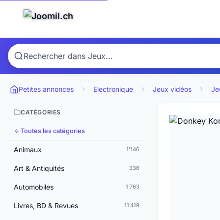
Petites annonces
Electronique
Jeux vidéos
Je
CATÉGORIES
Toutes les catégories
Animaux
1'146
Art & Antiquités
336
Automobiles
1'763
Livres, BD & Revues
11'419