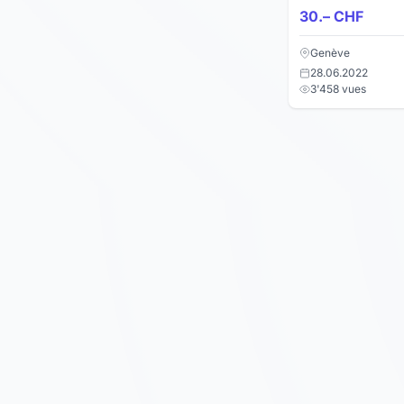
30.– CHF
Genève
28.06.2022
3'458 vues