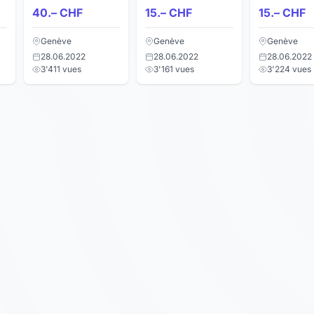
PlayStation 4
PS3
Edition
40.– CHF
15.– CHF
15.– CHF
Genève
Genève
Genève
28.06.2022
28.06.2022
28.06.2022
3'411 vues
3'161 vues
3'224 vues