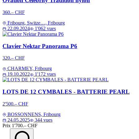
Ovation Celebrity Tradition nylon
360.– CHF
Fribourg, Switze…, Fribourg
22.09.2024
1'062 vues
Clavier Nektar Panorama P6
320.– CHF
CHARMEY, Fribourg
19.10.2022
1'172 vues
LOTS DE 12 CYMBALES - BATTERIE PEARL
2'500.– CHF
BOSSONNENS, Fribourg
24.05.2025
344 vues
Prix
1'700.– CHF