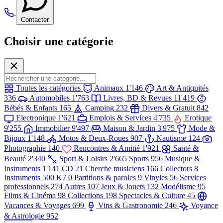
Contacter
Choisir une catégorie
Toutes les catégories
Animaux
1'146
Art & Antiquités
336
Automobiles
1'763
Livres, BD & Revues
11'419
Bébés & Enfants
165
Camping
232
Divers & Gratuit
842
Electronique
1'621
Emplois & Services
4'735
Erotique
9'255
Immobilier
9'497
Maison & Jardin
3'975
Mode &
Bijoux
1'148
Motos & Deux-Roues
907
Nautisme
124
Photographie
140
Rencontres & Amitié
1'921
Santé &
Beauté
2'340
Sport & Loisirs
2'665
Sports
956
Musique &
Instruments
1'141
CD
21
Cherche musiciens
166
Collectors
8
Instruments
500
K7
0
Partitions & paroles
9
Vinyles
56
Services
professionnels
274
Autres
107
Jeux & Jouets
132
Modélisme
95
Films & Cinéma
98
Collections
198
Spectacles & Culture
45
Vacances & Voyages
699
Vins & Gastronomie
246
Voyance
& Astrologie
952