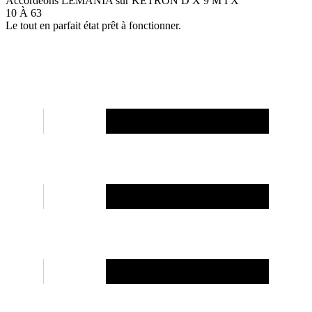
Accordéons LÉMANIA sûr KETRON D X 9 M I X
10 À 63
Le tout en parfait état prêt à fonctionner.