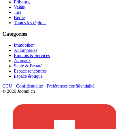
Fribourg
Valais
Jura
Berne
Toutes les régions
Catégories
Immobilier
Automobiles
Emplois & Services
Animaux
Santé & Beauté
Espace rencontres
Espace érotique
CGU
·
Confidentialité
·
Préférences confidentialité
© 2026 Joomil.ch