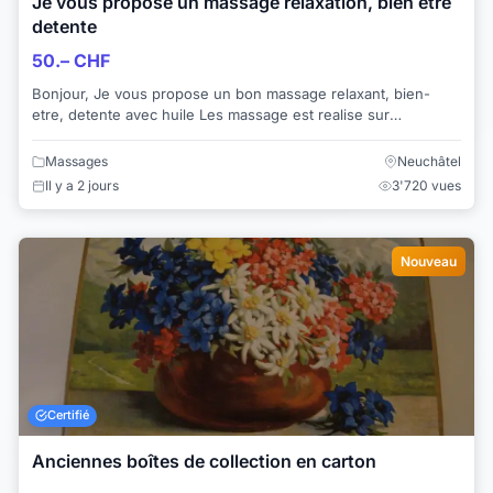
Je vous propose un massage relaxation, bien etre
detente
50.– CHF
Bonjour, Je vous propose un bon massage relaxant, bien-
etre, detente avec huile Les massage est realise sur
l'ensemble des corps Je vous rec...
Massages
Neuchâtel
Il y a 2 jours
3'720 vues
Nouveau
Certifié
Anciennes boîtes de collection en carton