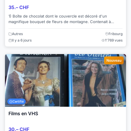
35.– CHF
1) Boîte de chocolat dont le couvercle est décoré d'un
magnifique bouquet de fleurs de montagne. Contenait à
l'origine 100 gr. de "crèmes assorties". ...
Autres
Fribourg
Il y a 6 jours
1'769 vues
Nouveau
Certifié
Films en VHS
30.– CHF