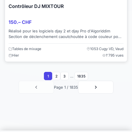
Contrôleur DJ MIXTOUR
150.– CHF
Réalisé pour les logiciels djay 2 et djay Pro d'Algoriddim
Section de déclenchement caoutchoutée à code couleur pour
le transport et le mode de repér...
Tables de mixage
1053 Cugy VD, Vaud
Hier
1'795 vues
…
1
2
3
1835
Page 1 / 1835