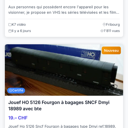
Aux personnes qui possèdent encore l'appareil pour les
visionner, je propose en VHS les séries télévisées et les films
anciens suivants: 1. Le Château...
K7 vidéo
Fribourg
Il y a 6 jours
1'811 vues
Nouveau
Certifié
Jouef HO 5126 Fourgon à bagages SNCF Dmyi
18989 avec bte
19.– CHF
Jouef Ho 5126 Sncf Fourgon à bagages type Dmyi ref.18989,