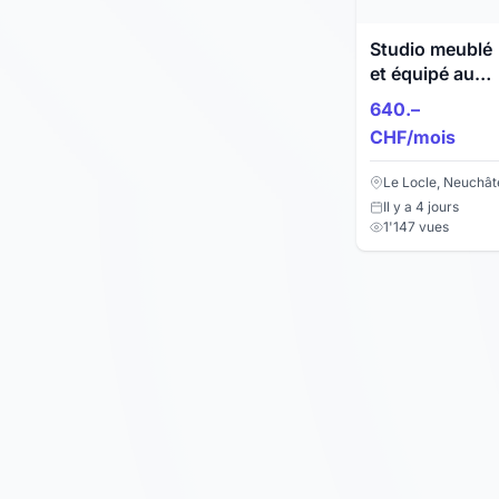
Studio meublé
et équipé au
Locle
640.–
CHF/mois
Le Locle, Neuchât
Il y a 4 jours
1'147 vues