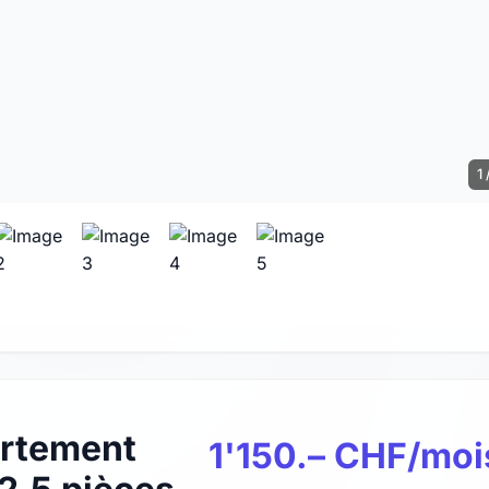
1 
rtement
1'150.– CHF/moi