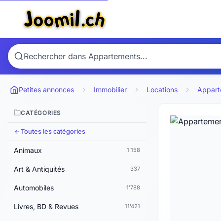
Petites annonces
Immobilier
Locations
Appart
CATÉGORIES
Toutes les catégories
Animaux
1'158
Art & Antiquités
337
Automobiles
1'788
Livres, BD & Revues
11'421