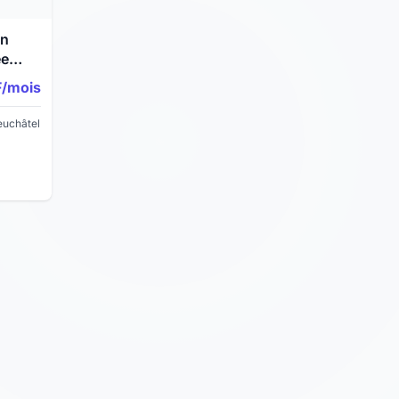
en
ée
Grande
F/mois
euchâtel