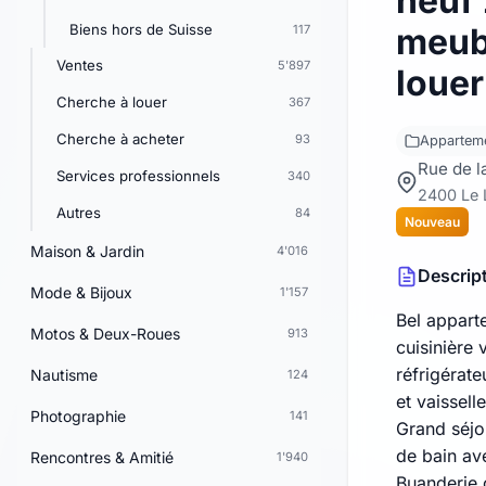
neuf 
Biens hors de Suisse
meub
117
Ventes
5'897
louer
Cherche à louer
367
Cherche à acheter
93
Appartem
Rue de l
Services professionnels
340
2400 Le 
Autres
84
Nouveau
Maison & Jardin
4'016
Descrip
Mode & Bijoux
1'157
Bel appart
Motos & Deux-Roues
913
cuisinière 
réfrigérate
Nautisme
124
et vaisselle
Photographie
141
Grand séjo
de bain av
Rencontres & Amitié
1'940
Buanderie 