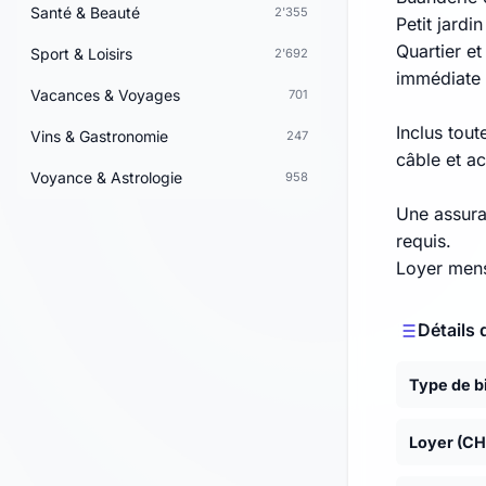
Santé & Beauté
2'355
Petit jardi
Quartier et
Sport & Loisirs
2'692
immédiate 
Vacances & Voyages
701
Inclus tout
Vins & Gastronomie
247
câble et ac
Voyance & Astrologie
958
Une assura
requis.
Loyer mens
Détails 
Type de b
Loyer (CH