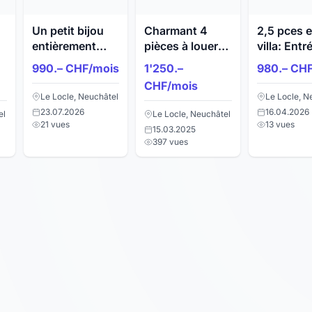
Un petit bijou
Charmant 4
2,5 pces 
entièrement
pièces à louer
villa: Entr
rénové au Locle
en bordures de
privée & 
990.– CHF/mois
1'250.–
980.– CH
!
forêt au Locle.
terrasse
CHF/mois
Le Locle, Neuchâtel
Le Locle, N
23.07.2026
16.04.2026
el
Le Locle, Neuchâtel
21 vues
13 vues
15.03.2025
397 vues