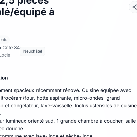
2,5 pièces
lé/équipé à
ents
a Côte 34
Neuchâtel
Locle
tion
ement spacieux récemment rénové. Cuisine équipée avec
vitrocéram/four, hotte aspirante, micro-ondes, grand
ur et congélateur, lave-vaisselle. Inclus ustensiles de cuisine
.
ur lumineux orienté sud, 1 grande chambre à coucher, salle
ec douche.
commune avec lave-linge et sèche-linge