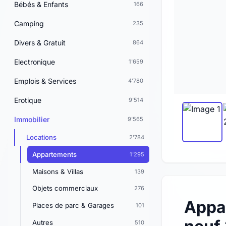
Bébés & Enfants
166
Camping
235
Divers & Gratuit
864
Electronique
1'659
Emplois & Services
4'780
Erotique
9'514
Immobilier
9'565
Locations
2'784
Appartements
1'295
Maisons & Villas
139
Objets commerciaux
276
Appa
Places de parc & Garages
101
Autres
510