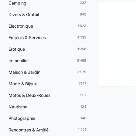
Camping
232
Divers & Gratuit
842
Electronique
1'623
Emplois & Services
4'735
Erotique
9'258
Immobilier
9'498
Maison & Jardin
3'975
Mode & Bijoux
1'147
Motos & Deux-Roues
907
Nautisme
124
Photographie
140
Rencontres & Amitié
1'921