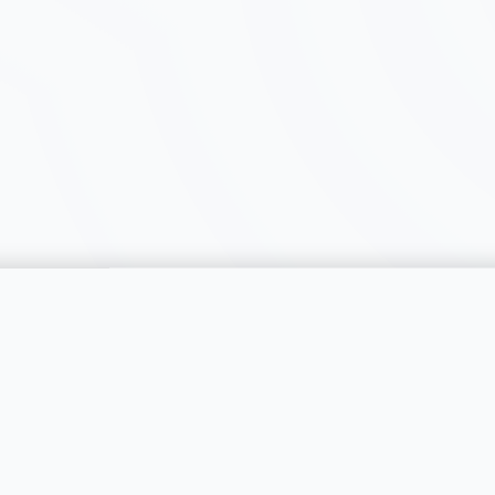
catégorie
SERVICES
RÉGIONS
Publier une annonce
Genève
Tarifs & Formules
Vaud
s catégories