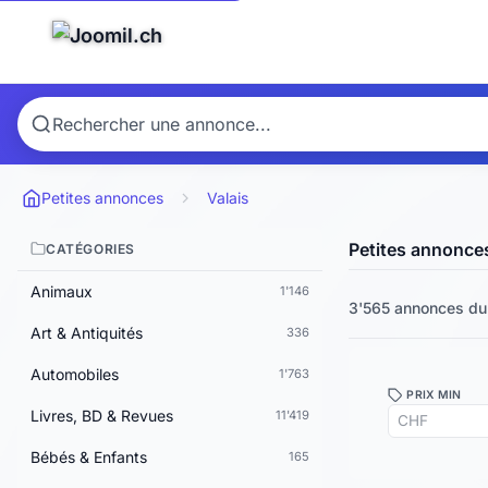
Petites annonces
Valais
Petites annonces
CATÉGORIES
Animaux
1'146
3'565 annonces
du 
Art & Antiquités
336
Automobiles
1'763
PRIX MIN
Livres, BD & Revues
11'419
Bébés & Enfants
165