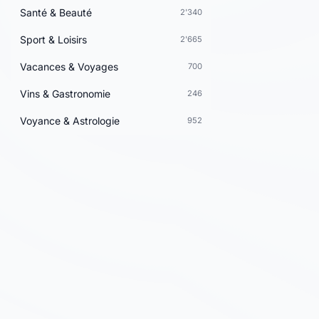
Santé & Beauté
2'340
Sport & Loisirs
2'665
Vacances & Voyages
700
Vins & Gastronomie
246
Voyance & Astrologie
952