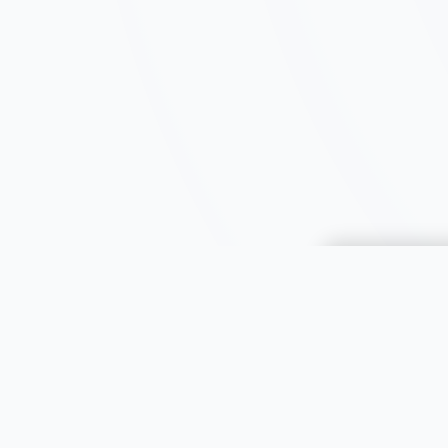
Choisir une 
JOOMIL
À propos
Aide & FAQ
Toutes le