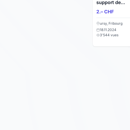
support de
tuyaux
2.– CHF
ursy, Fribourg
18.11.2024
3'544 vues