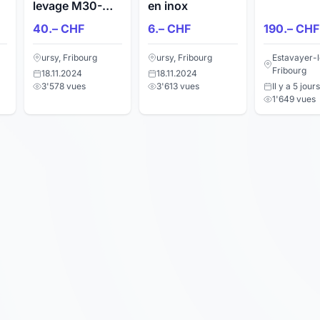
levage M30-
en inox
C15
40.– CHF
6.– CHF
190.– CHF
ursy, Fribourg
ursy, Fribourg
Estavayer-l
Fribourg
18.11.2024
18.11.2024
3'578 vues
3'613 vues
Il y a 5 jours
1'649 vues