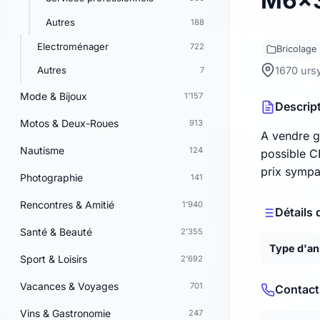
M6x
Autres
188
Electroménager
722
Bricolage
1670 urs
Autres
7
Mode & Bijoux
1'157
Descrip
Motos & Deux-Roues
913
A vendre g
Nautisme
124
possible C
prix sympa
Photographie
141
Rencontres & Amitié
1'940
Détails 
Santé & Beauté
2'355
Type d'a
Sport & Loisirs
2'692
Vacances & Voyages
701
Contact
Vins & Gastronomie
247