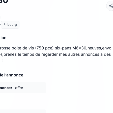
30
y
Fribourg
tion
rosse boite de vis (750 pce) six-pans M6x30,neuves,envoi
H,prenez le temps de regarder mes autres annonces a des
 !
de l’annonce
nnonce:
offre