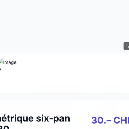
1 
étrique six-pan
30.– CH