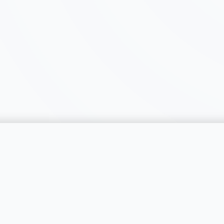
catégorie
SERVICES
RÉGIONS
Publier une annonce
Genève
Tarifs & Formules
Vaud
s catégories