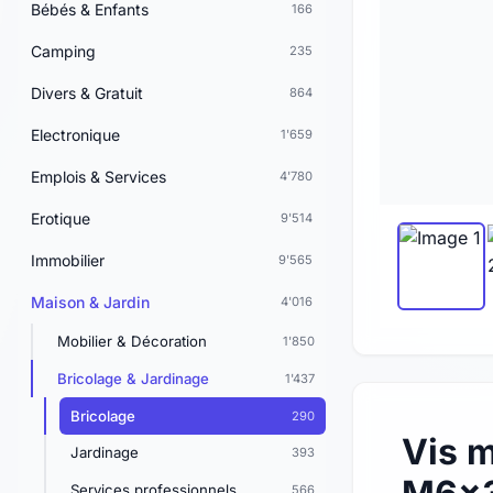
Bébés & Enfants
166
Camping
235
Divers & Gratuit
864
Electronique
1'659
Emplois & Services
4'780
Erotique
9'514
Immobilier
9'565
Maison & Jardin
4'016
Mobilier & Décoration
1'850
Bricolage & Jardinage
1'437
Bricolage
290
Vis m
Jardinage
393
Services professionnels
566