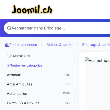
Petites annonces
Maison & Jardin
Bricolage & Jard
CATÉGORIES
Toutes les catégories
Animaux
1'158
Art & Antiquités
337
Automobiles
1'788
Livres, BD & Revues
11'421