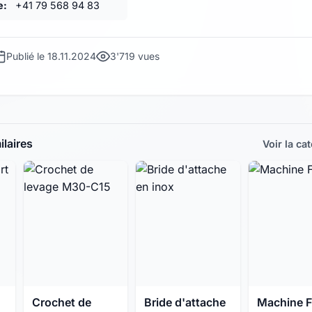
e:
+41 79 568 94 83
Publié le 18.11.2024
3'719 vues
laires
Voir la ca
Crochet de
Bride d'attache
Machine F