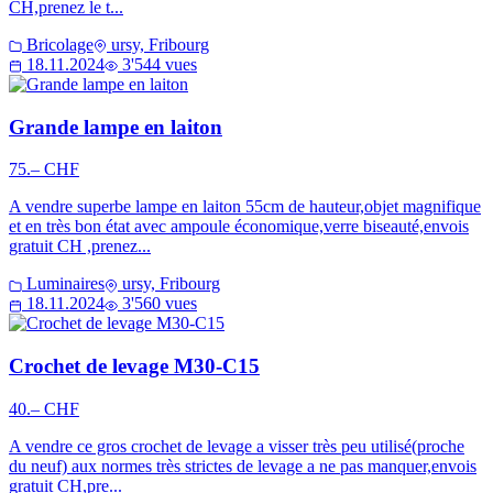
CH,prenez le t...
Bricolage
ursy, Fribourg
18.11.2024
3'544 vues
Grande lampe en laiton
75.– CHF
A vendre superbe lampe en laiton 55cm de hauteur,objet magnifique
et en très bon état avec ampoule économique,verre biseauté,envois
gratuit CH ,prenez...
Luminaires
ursy, Fribourg
18.11.2024
3'560 vues
Crochet de levage M30-C15
40.– CHF
A vendre ce gros crochet de levage a visser très peu utilisé(proche
du neuf) aux normes très strictes de levage a ne pas manquer,envois
gratuit CH,pre...