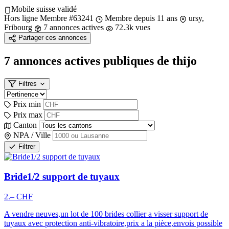
Mobile suisse validé
Hors ligne
Membre #63241
Membre depuis 11 ans
ursy,
Fribourg
7 annonces actives
72.3k vues
Partager ces annonces
7 annonces actives publiques
de thijo
Filtres
Prix min
Prix max
Canton
NPA / Ville
Filtrer
Bride1/2 support de tuyaux
2.– CHF
A vendre neuves,un lot de 100 brides collier a visser support de
tuyaux avec protection anti-vibratoire,prix a la pièce,envois possible