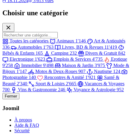
18.11.2024
3'613 vues
Choisir une catégorie
Toutes les catégories
Animaux
1'146
Art & Antiquités
336
Automobiles
1'763
Livres, BD & Revues
11'419
Bébés & Enfants
165
Camping
232
Divers & Gratuit
842
Electronique
1'623
Emplois & Services
4'735
Erotique
9'258
Immobilier
9'498
Maison & Jardin
3'975
Mode &
Bijoux
1'147
Motos & Deux-Roues
907
Nautisme
124
Photographie
140
Rencontres & Amitié
1'921
Santé &
Beauté
2'340
Sport & Loisirs
2'665
Vacances & Voyages
700
Vins & Gastronomie
246
Voyance & Astrologie
952
Fermer
Joomil
À propos
Aide & FAQ
Sécurité