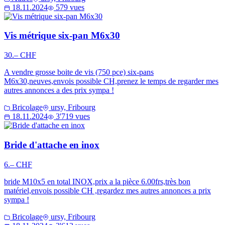
18.11.2024
579 vues
Vis métrique six-pan M6x30
30.– CHF
A vendre grosse boite de vis (750 pce) six-pans
M6x30,neuves,envois possible CH,prenez le temps de regarder mes
autres annonces a des prix sympa !
Bricolage
ursy, Fribourg
18.11.2024
3'719 vues
Bride d'attache en inox
6.– CHF
bride M10x5 en total INOX,prix a la pièce 6.00frs,très bon
matériel,envois possible CH ,regardez mes autres annonces a prix
sympa !
Bricolage
ursy, Fribourg