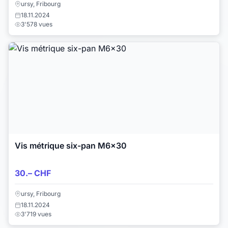
ursy, Fribourg
18.11.2024
3'578 vues
Vis métrique six-pan M6x30
30.– CHF
ursy, Fribourg
18.11.2024
3'719 vues