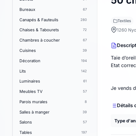
50 c
Bureaux
67
Canapés & Fauteuils
280
Textiles
1260 Ny
Chaises & Tabourets
72
Chambres à coucher
67
Descrip
Cuisines
39
Taie d’orei
Décoration
194
Etat correc
Lits
142
Luminaires
61
Je vends d'
Meubles TV
57
Parois murales
8
Détails 
Salles à manger
39
Type d'a
Salons
57
Tables
197