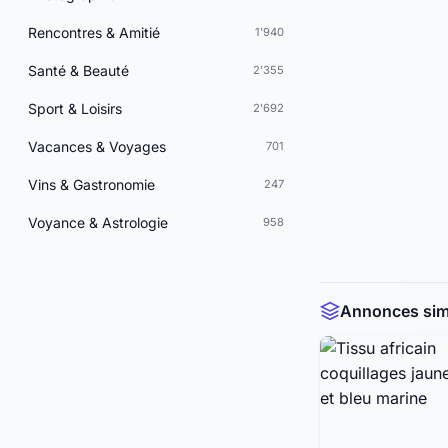
Rencontres & Amitié
1'940
Santé & Beauté
2'355
Sport & Loisirs
2'692
Vacances & Voyages
701
Vins & Gastronomie
247
Voyance & Astrologie
958
Annonces simi