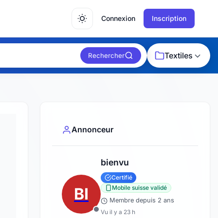
Connexion
Inscription
Textiles
Rechercher
Annonceur
bienvu
Certifié
Mobile suisse validé
BI
Membre depuis 2 ans
Vu il y a 23 h