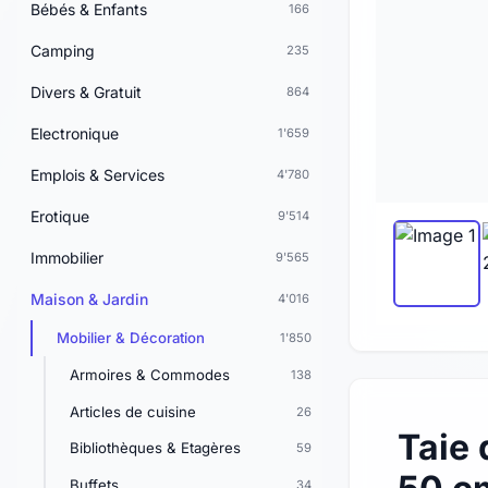
Bébés & Enfants
166
Camping
235
Divers & Gratuit
864
Electronique
1'659
Emplois & Services
4'780
Erotique
9'514
Immobilier
9'565
Maison & Jardin
4'016
Mobilier & Décoration
1'850
Armoires & Commodes
138
Articles de cuisine
26
Taie 
Bibliothèques & Etagères
59
Buffets
34