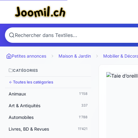
Petites annonces
Maison & Jardin
Mobilier & Décor
CATÉGORIES
Toutes les catégories
Animaux
1'158
Art & Antiquités
337
Automobiles
1'788
Livres, BD & Revues
11'421