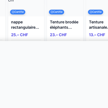
Certifié
Certifié
Certifié
nappe
Tenture brodée
Tenture
rectangulaire
éléphants
artisanale
enduite rouge à
Asiatique 97 x
éléphant n
25.– CHF
23.– CHF
13.– CHF
carreaux 285 x
70 cm
fond jaune
134 cm
45 cm
Nyon, Vaud
Nyon, Vaud
Nyon, Vaud
Il y a 2 jours
24.07.2026
24.07.2026
966 vues
943 vues
catégorie
SERVICES
RÉGIONS
s catégories
Publier une annonce
Genève
Tarifs & Formules
Vaud