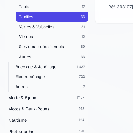
Tapis
Réf. 398107
17
Textiles
33
Verres & Vaisselles
31
Vitrines
10
Services professionnels
89
Autres
133
Bricolage & Jardinage
1'437
Electroménager
722
Autres
7
Mode & Bijoux
1'157
Motos & Deux-Roues
913
Nautisme
124
Photographie
141