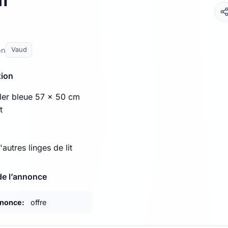
m
on
Vaud
tion
ller bleue 57 x 50 cm
t
autres linges de lit
de l’annonce
nnonce:
offre