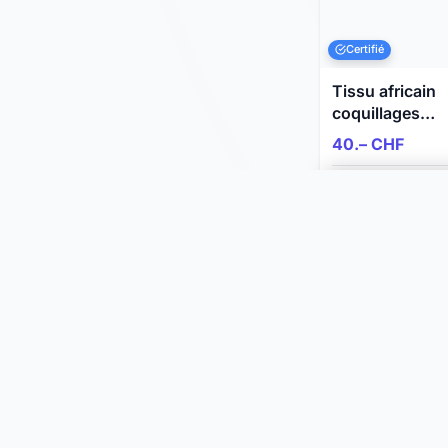
Certifié
Tissu africain
coquillages
jaunes et bleu
40.– CHF
marine
Nyon, Vaud
28.07.2026
996 vues
Choisir une 
JOOMIL
Toutes le
À propos
Animaux
Aide & FAQ