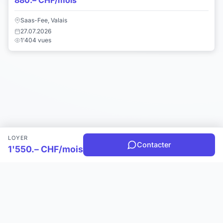
880.– CHF/mois
Saas-Fee, Valais
27.07.2026
1'404 vues
LOYER
Contacter
1'550.– CHF/mois
Choisir une catégorie
Infos & Aide
© 2026 Joomil.ch