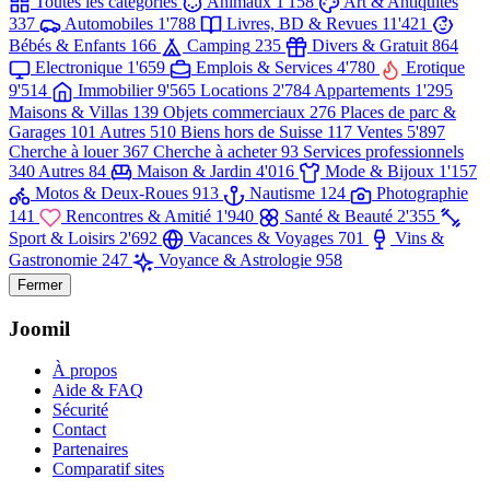
Toutes les catégories
Animaux
1'158
Art & Antiquités
337
Automobiles
1'788
Livres, BD & Revues
11'421
Bébés & Enfants
166
Camping
235
Divers & Gratuit
864
Electronique
1'659
Emplois & Services
4'780
Erotique
9'514
Immobilier
9'565
Locations
2'784
Appartements
1'295
Maisons & Villas
139
Objets commerciaux
276
Places de parc &
Garages
101
Autres
510
Biens hors de Suisse
117
Ventes
5'897
Cherche à louer
367
Cherche à acheter
93
Services professionnels
340
Autres
84
Maison & Jardin
4'016
Mode & Bijoux
1'157
Motos & Deux-Roues
913
Nautisme
124
Photographie
141
Rencontres & Amitié
1'940
Santé & Beauté
2'355
Sport & Loisirs
2'692
Vacances & Voyages
701
Vins &
Gastronomie
247
Voyance & Astrologie
958
Fermer
Joomil
À propos
Aide & FAQ
Sécurité
Contact
Partenaires
Comparatif sites