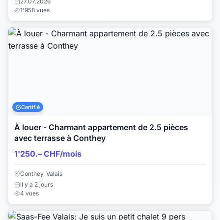
27.07.2026
1'958 vues
Certifié
À louer - Charmant appartement de 2.5 pièces
avec terrasse à Conthey
1'250.– CHF/mois
Conthey, Valais
Il y a 2 jours
4 vues