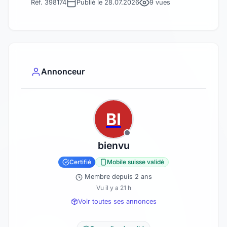
Réf. 398174
Publié le 28.07.2026
9 vues
Annonceur
BI
bienvu
Certifié
Mobile suisse validé
Membre depuis 2 ans
Vu il y a 21 h
Voir toutes ses annonces