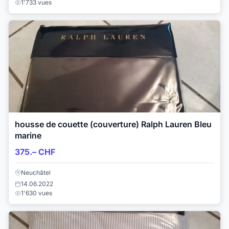
1'733 vues
housse de couette (couverture) Ralph Lauren Bleu
marine
375.– CHF
Neuchâtel
14.06.2022
1'630 vues