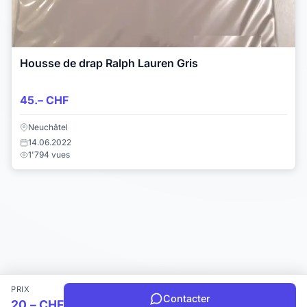
Housse de drap Ralph Lauren Gris
45.– CHF
Neuchâtel
14.06.2022
1'794 vues
PRIX
Contacter
20.– CHF