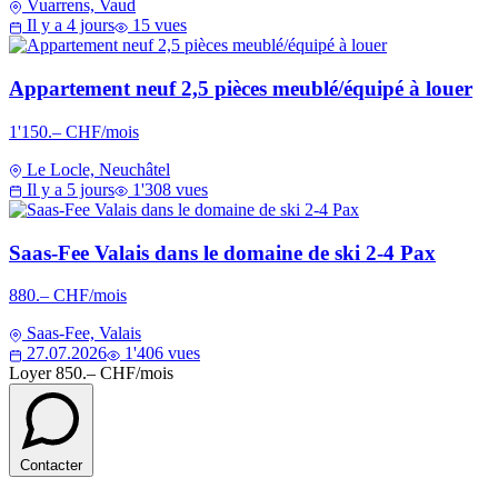
Vuarrens, Vaud
Il y a 4 jours
15 vues
Appartement neuf 2,5 pièces meublé/équipé à louer
1'150.– CHF/mois
Le Locle, Neuchâtel
Il y a 5 jours
1'308 vues
Saas-Fee Valais dans le domaine de ski 2-4 Pax
880.– CHF/mois
Saas-Fee, Valais
27.07.2026
1'406 vues
Loyer
850.– CHF/mois
Contacter