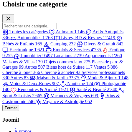
Choisir une catégorie
Toutes les catégories
Animaux
1'146
Art & Antiquités
336
Automobiles
1'763
Livres, BD & Revues
11'419
Bébés & Enfants
165
Camping
232
Divers & Gratuit
842
Electronique
1'621
Emplois & Services
4'735
Erotique
9'255
Immobilier
9'497
Locations
2'739
Appartements
1'260
Maisons & Villas
139
Objets commerciaux
275
Places de parc &
Garages
99
Autres
507
Biens hors de Suisse
117
Ventes
5'886
Cherche à louer
366
Cherche à acheter
93
Services professionnels
330
Autres
83
Maison & Jardin
3'975
Mode & Bijoux
1'148
Motos & Deux-Roues
907
Nautisme
124
Photographie
140
Rencontres & Amitié
1'921
Santé & Beauté
2'340
Sport & Loisirs
2'665
Vacances & Voyages
699
Vins &
Gastronomie
246
Voyance & Astrologie
952
Fermer
Joomil
À propos