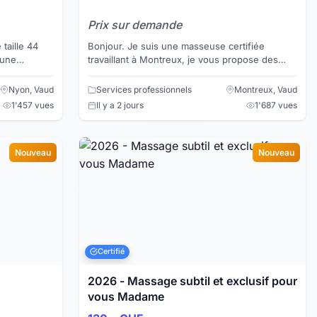
Prix sur demande
Bonjour. Je suis une masseuse certifiée
travaillant à Montreux, je vous propose des
massages relaxants, massages thaï, massages
aux huiles et mass...
Nyon, Vaud
Services professionnels
Montreux, Vaud
1'457 vues
Il y a 2 jours
1'687 vues
Nouveau
Nouveau
Certifié
2026 - Massage subtil et exclusif pour
vous Madame