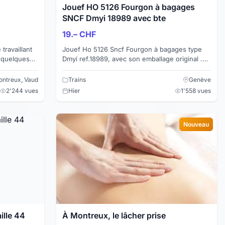
Jouef HO 5126 Fourgon à bagages
SNCF Dmyi 18989 avec bte
19.– CHF
travaillant
Jouef Ho 5126 Sncf Fourgon à bagages type
 quelques
Dmyi ref.18989, avec son emballage original .
pose
Courant DC Longueur 240 mm Aménagement
intérieur ...
ntreux, Vaud
Trains
Genève
2'244 vues
Hier
1'558 vues
Nouveau
ille 44
À Montreux, le lâcher prise