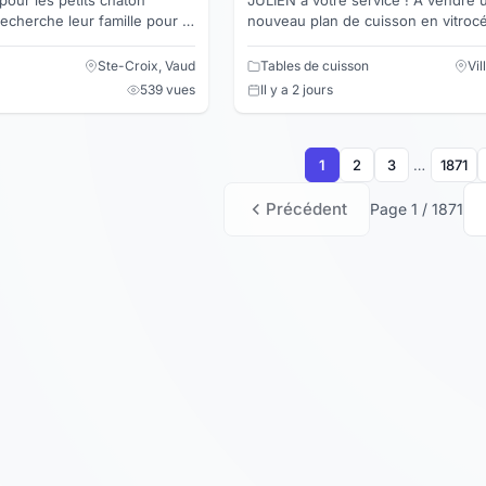
nouveau plan de cuisson en vitrocéramique
ble de leur donner tout
avec la hotte de ventilation au milieu. Nous
avons aus...
Ste-Croix, Vaud
Tables de cuisson
Vi
539 vues
Il y a 2 jours
1
2
3
…
1871
Précédent
Page 1 / 1871