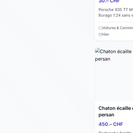
30.– CHF
Porsche 935 TT Ma
Burago 1:24 sans emball
19 cm Échelle : 1:2
selon p...
Voitures & Camion
Hier
Chaton écaille 
persan
450.– CHF
Recherche famille 