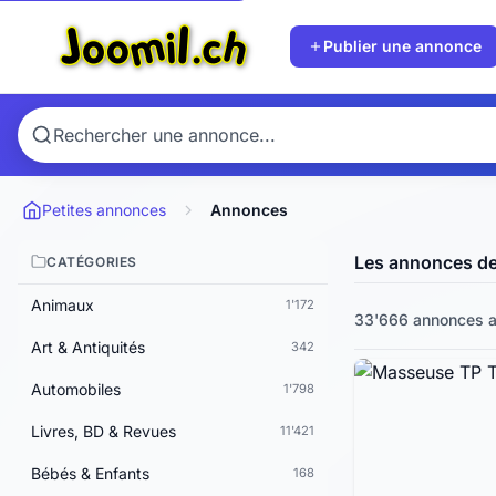
Publier une annonce
Petites annonces
Annonces
Les annonces d
CATÉGORIES
Animaux
1'172
33'666 annonces a
Art & Antiquités
342
Automobiles
1'798
Livres, BD & Revues
11'421
Bébés & Enfants
168