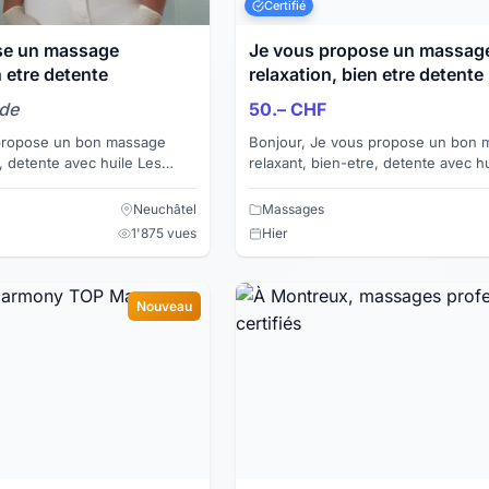
Certifié
se un massage
Je vous propose un massag
n etre detente
relaxation, bien etre detente
nde
50.– CHF
Bonjour, Je vous propose un bon massage
 detente avec huile Les
relaxant, bien-etre, detente avec huile
se sur l'ensemble des corps
massage est realise sur l'ensembl
Je vous rec...
Neuchâtel
Massages
1'875 vues
Hier
Nouveau