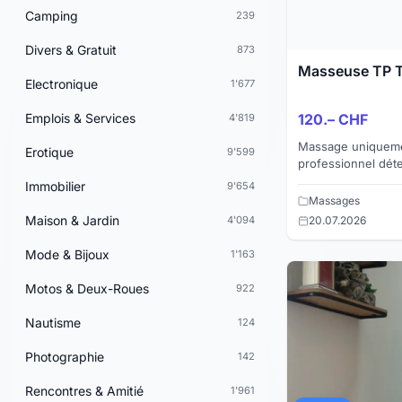
Camping
239
Divers & Gratuit
873
Masseuse TP T
Electronique
1'677
Emplois & Services
120.– CHF
4'819
Massage uniqueme
Erotique
9'599
professionnel déte
différentes huiles
Immobilier
9'654
une vraie table de
Massages
Maison & Jardin
4'094
20.07.2026
Mode & Bijoux
1'163
Motos & Deux-Roues
922
Nautisme
124
Photographie
142
Rencontres & Amitié
1'961