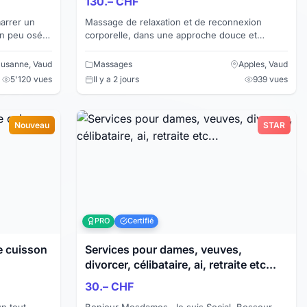
130.– CHF
arrer un
Massage de relaxation et de reconnexion
un peu osé
corporelle, dans une approche douce et
vez l’esprit
consciente. Masseur formé tantrique, dans la
cinquantaine, marié, ex...
usanne, Vaud
Massages
Apples, Vaud
5'120 vues
Il y a 2 jours
939 vues
Nouveau
STAR
PRO
Certifié
e cuisson
Services pour dames, veuves,
divorcer, célibataire, ai, retraite etc...
30.– CHF
Bonjour Mesdames. Je suis Social, Bosseur,