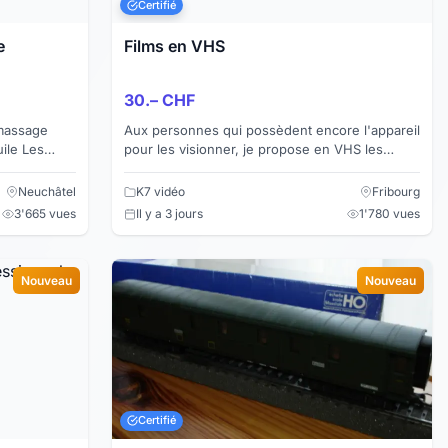
Certifié
e
Films en VHS
30.– CHF
Aux personnes qui possèdent encore l'appareil
 Les
pour les visionner, je propose en VHS les
e des corps
séries télévisées et les films anciens suivants:
1. Le Château...
Neuchâtel
K7 vidéo
Fribourg
3'665 vues
Il y a 3 jours
1'780 vues
Nouveau
Nouveau
Certifié