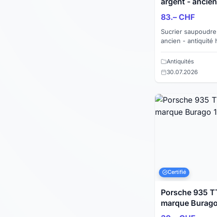
argent - ancien
83.– CHF
Sucrier saupoudre
ancien - antiquité
cabossé (voir photo) à re
made in Engl...
Antiquités
30.07.2026
Certifié
Porsche 935 TT
marque Burago