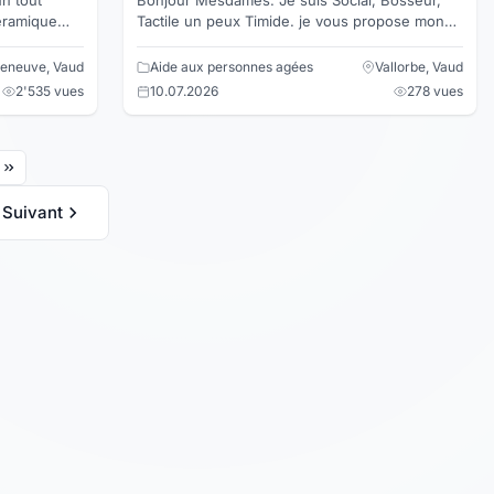
Tactile un peux Timide. je vous propose mon
aide pour nettoyer vos fenêtres, baie vitrée,
velux, balc...
lleneuve, Vaud
Aide aux personnes agées
Vallorbe, Vaud
2'535 vues
10.07.2026
278 vues
Suivant