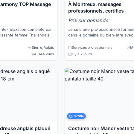
 Harmony TOP Massage
À Montreux, massages
professionnels, certifiés
Prix sur demande
te-relaxation complète par
Je suis une professionnelle formée 
vissante femme Thailandaise
dans le domaine du bien-être avec
ensuelle si désirée... Venez-
années d'expérience. Je vous pro
plusieurs techniques d...
Sierre, Valais
Services professionnels
Mo
4'044 vues
Il y a 2 jours
Certifié
use anglais plaqué
Costume noir Manor veste ta