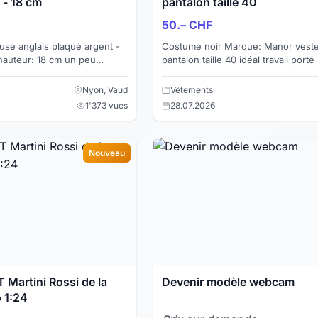
 - 18 cm
pantalon taille 40
50.– CHF
use anglais plaqué argent -
Costume noir Marque: Manor veste taille 44
 hauteur: 18 cm un peu
pantalon taille 40 idéal travail porté une
staurer Silver plate
semaine Je vends également une chemise en
soie blan...
Nyon, Vaud
Vêtements
1'373 vues
28.07.2026
Nouveau
 Martini Rossi de la
Devenir modèle webcam
 1:24