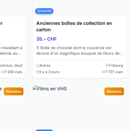
Certifié
ur
Anciennes boîtes de collection en
carton
35.– CHF
1) Boîte de chocolat dont le couvercle est
décoré d'un magnifique bouquet de fleurs de
ever les
montagne. Contenait à l'origine 100 gr. de
"crèmes assorties". ...
ntreux, Vaud
Autres
Fribourg
1'336 vues
Il y a 3 jours
1'737 vues
Nouveau
Nouveau