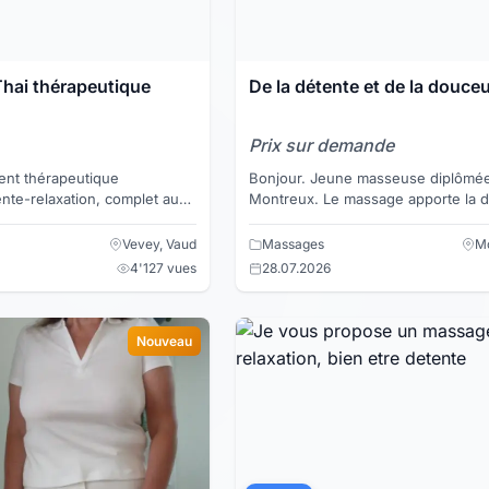
hai thérapeutique
De la détente et de la douce
Prix sur demande
nt thérapeutique
Bonjour. Jeune masseuse diplômée travaillant à
nte-relaxation, complet aux
Montreux. Le massage apporte la détente au
 essentielles chauffées sur
corps et à l'esprit. Il permet de enl
 massag...
noeuds,...
Vevey, Vaud
Massages
Mo
4'127 vues
28.07.2026
Nouveau