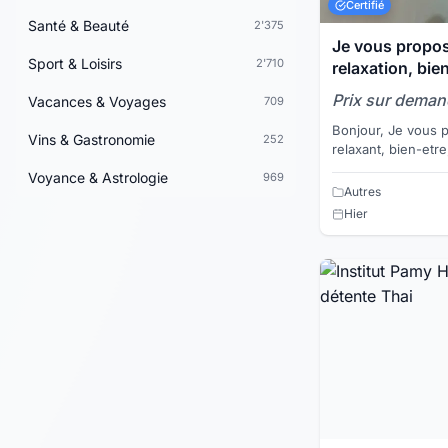
Certifié
Santé & Beauté
2'375
Je vous propo
Sport & Loisirs
2'710
relaxation, bie
Prix sur dema
Vacances & Voyages
709
Bonjour, Je vous propose un bon massage
Vins & Gastronomie
252
relaxant, bien-etre,
massage est reali
Voyance & Astrologie
969
Je vous recois ...
Autres
Hier