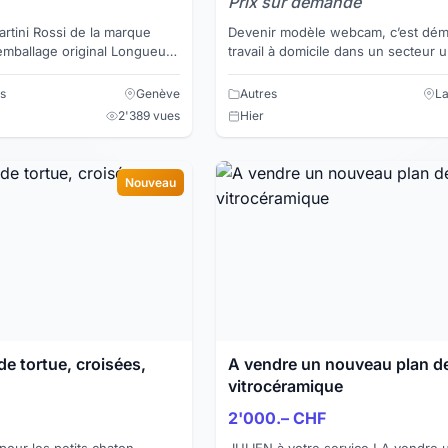
Prix sur demande
rtini Rossi de la marque
Devenir modèle webcam, c’est dém
age original Longueur :
travail à domicile dans un secteur 
4 Structure : plastique État
mais qui est très rentable. Si vous a
un peu coquin...
s
Genève
Autres
La
2'389 vues
Hier
Nouveau
de tortue, croisées,
A vendre un nouveau plan d
vitrocéramique
2'000.– CHF
pour les petits chaton
JULIEN à votre service ! A vendre un tout