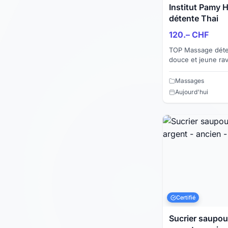
Institut Pamy
détente Thai
120.– CHF
TOP Massage déten
douce et jeune ra
avec une finition s
vous relaxer...
Massages
Aujourd'hui
Certifié
Sucrier saupoudre