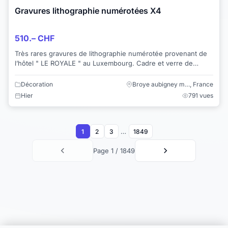
Gravures lithographie numérotées X4
510.– CHF
Très rares gravures de lithographie numérotée provenant de
l’hôtel " LE ROYALE " au Luxembourg. Cadre et verre de
qualités. Dimensions : 3 cadres...
Décoration
Broye aubigney m…, France
Hier
791 vues
…
1
2
3
1849
Page 1 / 1849