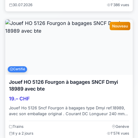
30.07.2026
1'386 vues
Nouveau
Certifié
Jouef HO 5126 Fourgon à bagages SNCF Dmyi
18989 avec bte
19.– CHF
Jouef Ho 5126 Sncf Fourgon à bagages type Dmyi ref.18989,
avec son emballage original . Courant DC Longueur 240 mm
Aménagement intérieur ...
Trains
Genève
Il y a 2 jours
1'574 vues