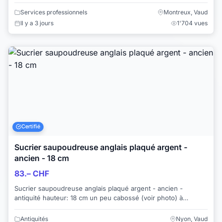
massages thaï, massages aux huiles et mass...
Services professionnels
Montreux, Vaud
Il y a 3 jours
1'704 vues
Certifié
Sucrier saupoudreuse anglais plaqué argent -
ancien - 18 cm
83.– CHF
Sucrier saupoudreuse anglais plaqué argent - ancien -
antiquité hauteur: 18 cm un peu cabossé (voir photo) à
restaurer Silver plate made in Engl...
Antiquités
Nyon, Vaud