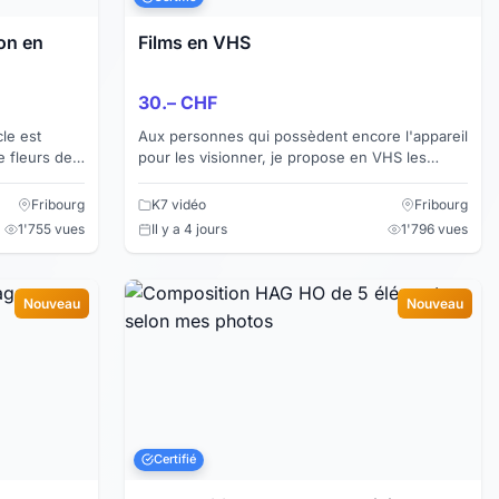
on en
Films en VHS
30.– CHF
cle est
Aux personnes qui possèdent encore l'appareil
 fleurs de
pour les visionner, je propose en VHS les
 gr. de
séries télévisées et les films anciens suivants:
1. Le Château...
Fribourg
K7 vidéo
Fribourg
1'755 vues
Il y a 4 jours
1'796 vues
Nouveau
Nouveau
Certifié