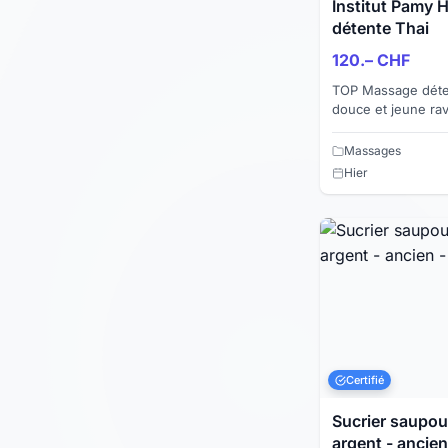
Institut Pamy
détente Thai
120.– CHF
TOP Massage déten
douce et jeune ra
avec une finition s
vous relaxer...
Massages
Hier
Certifié
Sucrier saupoudre
argent - ancien