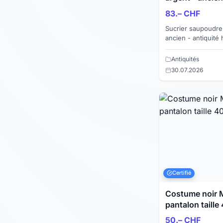
83.– CHF
Sucrier saupoudre
ancien - antiquité
cabossé (voir photo) à re
made in Engl...
Antiquités
30.07.2026
Certifié
Costume noir M
pantalon taille
50.– CHF