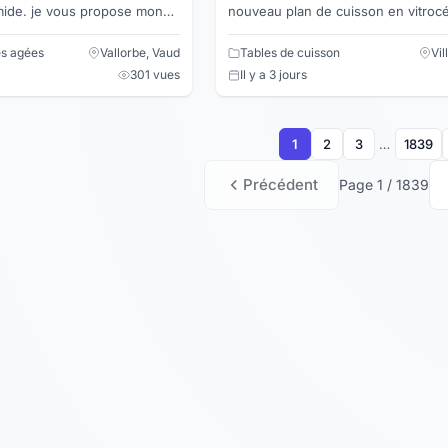
ropose mon
nouveau plan de cuisson en vitrocéramique
 vos fenêtres, baie vitrée,
avec la hotte de ventilation au milieu. Nous
avons aus...
es agées
Vallorbe, Vaud
Tables de cuisson
Vi
301 vues
Il y a 3 jours
1
2
3
…
1839
Précédent
Page 1 / 1839