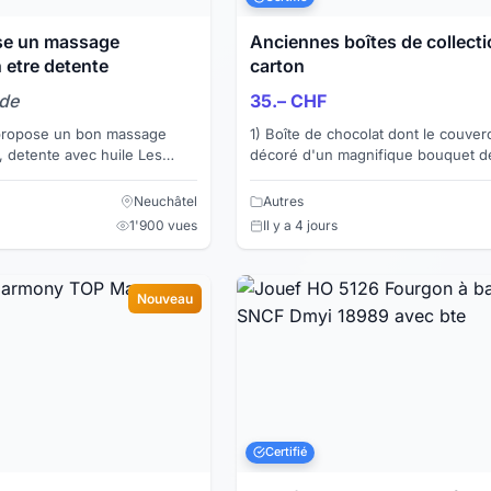
se un massage
Anciennes boîtes de collecti
n etre detente
carton
nde
35.– CHF
1) Boîte de chocolat dont le couver
 detente avec huile Les
décoré d'un magnifique bouquet de
se sur l'ensemble des corps
montagne. Contenait à l'origine 100
"crèmes assorties". ...
Neuchâtel
Autres
1'900 vues
Il y a 4 jours
Nouveau
Certifié