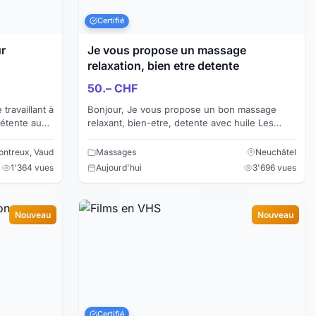
Certifié
ur
Je vous propose un massage
relaxation, bien etre detente
50.– CHF
Bonjour, Je vous propose un bon massage
relaxant, bien-etre, detente avec huile Les
ever les
massage est realise sur l'ensemble des corps
Je vous rec...
ntreux, Vaud
Massages
Neuchâtel
1'364 vues
Aujourd'hui
3'696 vues
Nouveau
Nouveau
Certifié