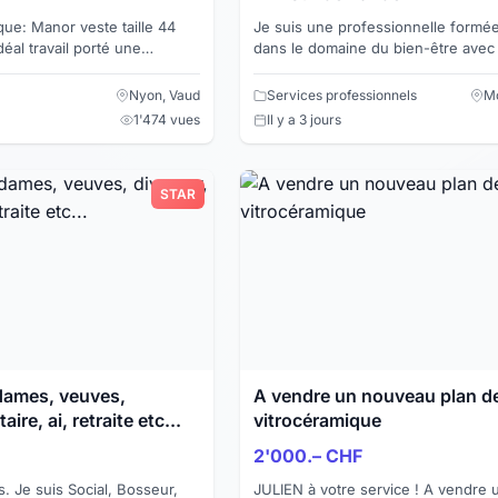
Je suis une professionnelle formée 
dans le domaine du bien-être avec
années d'expérience. Je vous pro
plusieurs techniques d...
Nyon, Vaud
Services professionnels
Mo
1'474 vues
Il y a 3 jours
STAR
, veuves,
A vendre un nouveau plan d
aire, ai, retraite etc...
vitrocéramique
2'000.– CHF
seur,
JULIEN à votre service ! A vendre un tout