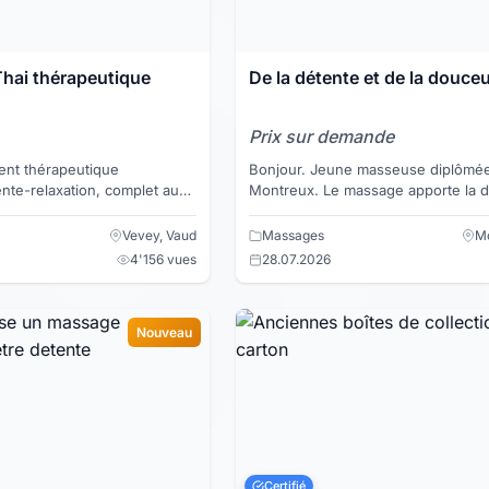
hai thérapeutique
De la détente et de la douce
Prix sur demande
nt thérapeutique
Bonjour. Jeune masseuse diplômée travaillant à
nte-relaxation, complet aux
Montreux. Le massage apporte la détente au
 essentielles chauffées sur
corps et à l'esprit. Il permet de enl
 massag...
noeuds,...
Vevey, Vaud
Massages
Mo
4'156 vues
28.07.2026
Nouveau
Certifié