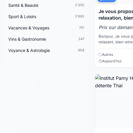
Santé & Beauté
2'355
Je vous propo
Sport & Loisirs
2'692
relaxation, bie
Prix sur dema
Vacances & Voyages
701
Bonjour, Je vous propose un bon massage
Vins & Gastronomie
247
relaxant, bien-etre,
massage est reali
Voyance & Astrologie
958
Je vous recois ...
Autres
Aujourd'hui