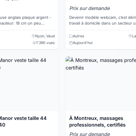
Prix sur demande
use anglais plaqué argent -
Devenir modèle webcam, c’est dém
 hauteur: 18 cm un peu
travail à domicile dans un secteur 
staurer Silver plate
mais qui est très rentable. Si vous a
un peu coquin...
Nyon, Vaud
Autres
La
1'390 vues
Aujourd'hui
anor veste taille 44
À Montreux, massages
 40
professionnels, certifiés
Prix sur demande