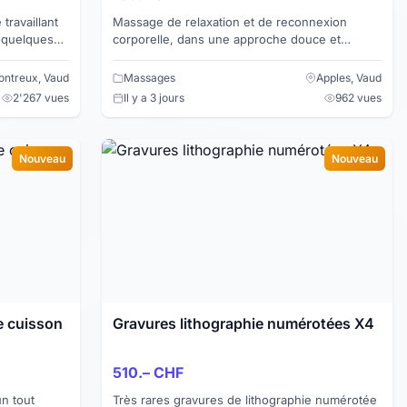
travaillant
Massage de relaxation et de reconnexion
 quelques
corporelle, dans une approche douce et
pose
consciente. Masseur formé tantrique, dans la
cinquantaine, marié, ex...
ntreux, Vaud
Massages
Apples, Vaud
2'267 vues
Il y a 3 jours
962 vues
Nouveau
Nouveau
e cuisson
Gravures lithographie numérotées X4
510.– CHF
Très rares gravures de lithographie numérotée