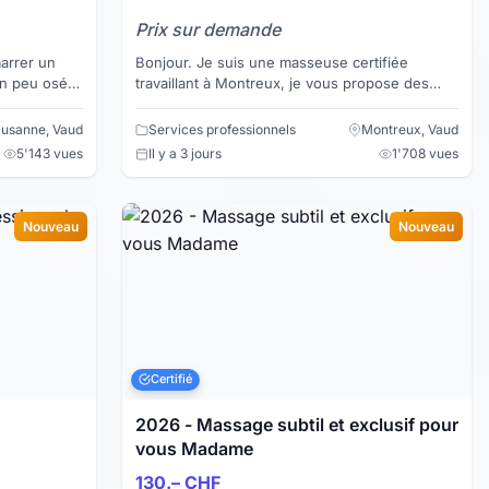
Prix sur demande
arrer un
Bonjour. Je suis une masseuse certifiée
un peu osé
travaillant à Montreux, je vous propose des
vez l’esprit
massages relaxants, massages thaï, massages
aux huiles et mass...
usanne, Vaud
Services professionnels
Montreux, Vaud
5'143 vues
Il y a 3 jours
1'708 vues
Nouveau
Nouveau
Certifié
2026 - Massage subtil et exclusif pour
vous Madame
130.– CHF