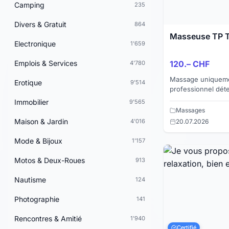
Camping
235
Divers & Gratuit
864
Masseuse TP T
Electronique
1'659
Emplois & Services
120.– CHF
4'780
Massage uniqueme
Erotique
9'514
professionnel déte
différentes huiles
Immobilier
9'565
une vraie table de
Massages
Maison & Jardin
4'016
20.07.2026
Mode & Bijoux
1'157
Motos & Deux-Roues
913
Nautisme
124
Photographie
141
Rencontres & Amitié
1'940
Certifié