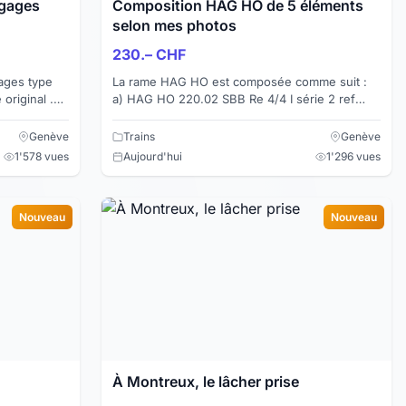
agages
Composition HAG HO de 5 éléments
selon mes photos
230.– CHF
ages type
La rame HAG HO est composée comme suit :
riginal .
a) HAG HO 220.02 SBB Re 4/4 I série 2 ref
10035 Biel sans emballage d'origine . Lampes
rondes, 2 gri...
Genève
Trains
Genève
1'578 vues
Aujourd'hui
1'296 vues
Nouveau
Nouveau
À Montreux, le lâcher prise