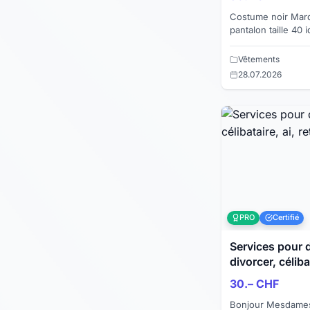
Costume noir Marque: Manor veste taille 44
pantalon taille 40 idéal travail porté une
semaine Je vends également une chemise en
soie blan...
Vêtements
28.07.2026
PRO
Certifié
Services pour dames
divorcer, célibat
30.– CHF
Bonjour Mesdames. Je suis Social, Bos