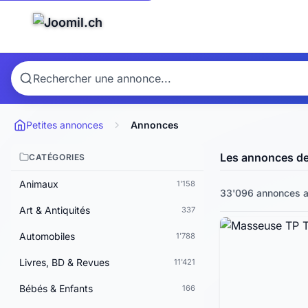
Petites annonces
Annonces
Les annonces d
CATÉGORIES
Animaux
1'158
33'096 annonces a
Art & Antiquités
337
Automobiles
1'788
Livres, BD & Revues
11'421
Bébés & Enfants
166