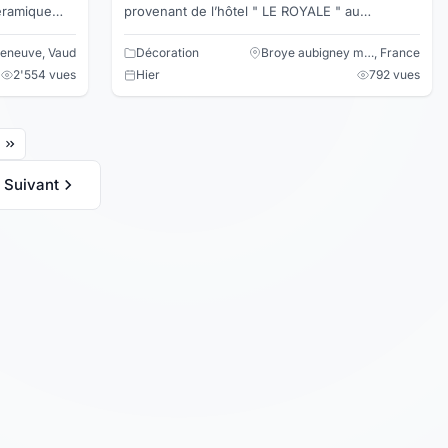
provenant de l’hôtel " LE ROYALE " au
Luxembourg. Cadre et verre de qualités.
Dimensions : 3 cadres...
lleneuve, Vaud
Décoration
Broye aubigney m…, France
2'554 vues
Hier
792 vues
Suivant