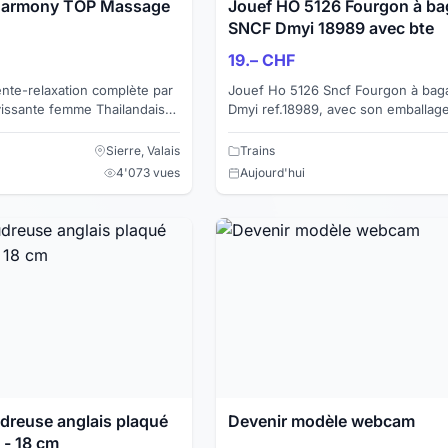
 Harmony TOP Massage
Jouef HO 5126 Fourgon à b
SNCF Dmyi 18989 avec bte
19.– CHF
te-relaxation complète par
Jouef Ho 5126 Sncf Fourgon à bag
vissante femme Thailandaise
Dmyi ref.18989, avec son emballage o
ensuelle si désirée... Venez-
Courant DC Longueur 240 mm Aménagement
intérieur ...
Sierre, Valais
Trains
4'073 vues
Aujourd'hui
use anglais plaqué
Devenir modèle webcam
 - 18 cm