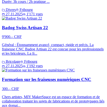
Durée: 3h cours / 2h pratique ...
Divers
Fribourg
27.11.2025
1'171 vues
Badog Swiss Artisan 22
9'900.– CHF
Général : Étonnamment avancé, compact, rigide et précis. La
fraiseuse CNC Badog Artisan 22 est conçue pour les professionnels
et les bricoleurs. La fr...
Bricolage
Fribourg
27.11.2025
1'192 vues
Formation sur les fraiseuses numériques CNC
300.– CHF
Chers artistes, MIY MakerSpace est un espace de formation et de
collaboration traitant les sujets de fabrications et de prototypages liés
aux domai...