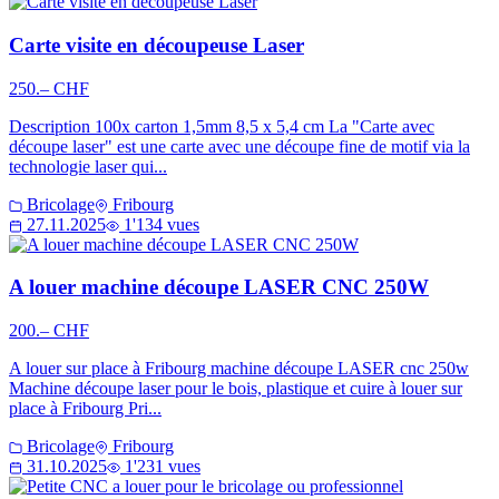
Carte visite en découpeuse Laser
250.– CHF
Description 100x carton 1,5mm 8,5 x 5,4 cm La "Carte avec
découpe laser" est une carte avec une découpe fine de motif via la
technologie laser qui...
Bricolage
Fribourg
27.11.2025
1'134 vues
A louer machine découpe LASER CNC 250W
200.– CHF
A louer sur place à Fribourg machine découpe LASER cnc 250w
Machine découpe laser pour le bois, plastique et cuire à louer sur
place à Fribourg Pri...
Bricolage
Fribourg
31.10.2025
1'231 vues