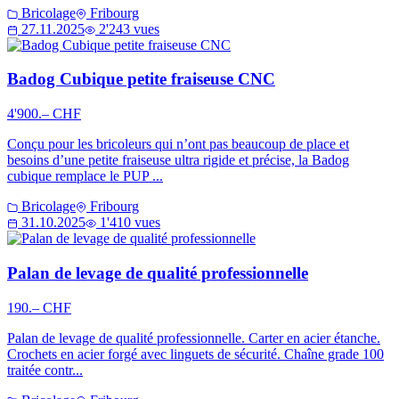
Bricolage
Fribourg
27.11.2025
2'243 vues
Badog Cubique petite fraiseuse CNC
4'900.– CHF
Conçu pour les bricoleurs qui n’ont pas beaucoup de place et
besoins d’une petite fraiseuse ultra rigide et précise, la Badog
cubique remplace le PUP ...
Bricolage
Fribourg
31.10.2025
1'410 vues
Palan de levage de qualité professionnelle
190.– CHF
Palan de levage de qualité professionnelle. Carter en acier étanche.
Crochets en acier forgé avec linguets de sécurité. Chaîne grade 100
traitée contr...