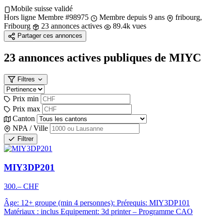
Mobile suisse validé
Hors ligne
Membre #98975
Membre depuis 9 ans
fribourg,
Fribourg
23 annonces actives
89.4k vues
Partager ces annonces
23 annonces actives publiques
de MIYC
Filtres
Prix min
Prix max
Canton
NPA / Ville
Filtrer
MIY3DP201
300.– CHF
Âge: 12+ groupe (min 4 personnes): Prérequis: MIY3DP101
Matériaux : inclus Equipement: 3d printer – Programme CAO