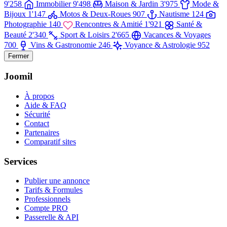
9'258
Immobilier
9'498
Maison & Jardin
3'975
Mode &
Bijoux
1'147
Motos & Deux-Roues
907
Nautisme
124
Photographie
140
Rencontres & Amitié
1'921
Santé &
Beauté
2'340
Sport & Loisirs
2'665
Vacances & Voyages
700
Vins & Gastronomie
246
Voyance & Astrologie
952
Fermer
Joomil
À propos
Aide & FAQ
Sécurité
Contact
Partenaires
Comparatif sites
Services
Publier une annonce
Tarifs & Formules
Professionnels
Compte PRO
Passerelle & API