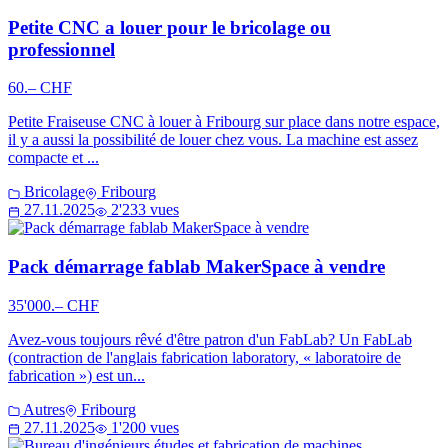
Petite CNC a louer pour le bricolage ou
professionnel
60.– CHF
Petite Fraiseuse CNC à louer à Fribourg sur place dans notre espace,
il y a aussi la possibilité de louer chez vous. La machine est assez
compacte et ...
Bricolage
Fribourg
27.11.2025
2'233 vues
Pack démarrage fablab MakerSpace à vendre
35'000.– CHF
Avez-vous toujours rêvé d'être patron d'un FabLab? Un FabLab
(contraction de l'anglais fabrication laboratory, « laboratoire de
fabrication ») est un...
Autres
Fribourg
27.11.2025
1'200 vues