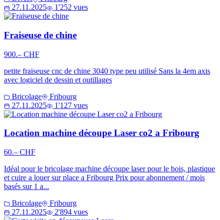
27.11.2025
1'252 vues
Fraiseuse de chine
900.– CHF
petite fraiseuse cnc de chine 3040 type peu utilisé Sans la 4em axis
avec logiciel de dessin et outillages
Bricolage
Fribourg
27.11.2025
1'127 vues
Location machine découpe Laser co2 a Fribourg
60.– CHF
Idéal pour le bricolage machine découpe laser pour le bois, plastique
et cuire a louer sur place a Fribourg Prix pour abonnement / mois
basés sur 1 a...
Bricolage
Fribourg
27.11.2025
2'894 vues