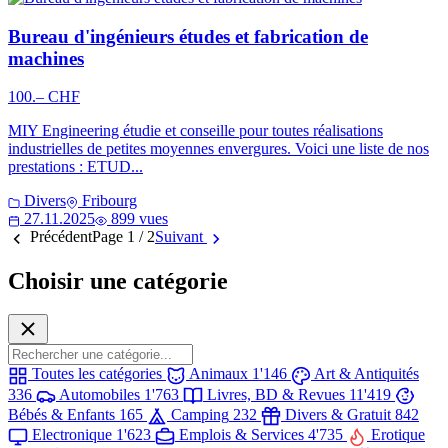
Bureau d'ingénieurs études et fabrication de
machines
100.– CHF
MIY Engineering étudie et conseille pour toutes réalisations
industrielles de petites moyennes envergures. Voici une liste de nos
prestations : ETUD...
Divers
Fribourg
27.11.2025
899 vues
Précédent
Page 1 / 2
Suivant
Choisir une catégorie
Toutes les catégories
Animaux
1'146
Art & Antiquités
336
Automobiles
1'763
Livres, BD & Revues
11'419
Bébés & Enfants
165
Camping
232
Divers & Gratuit
842
Electronique
1'623
Emplois & Services
4'735
Erotique