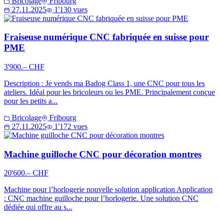
Bricolage
Fribourg
27.11.2025
1'130 vues
Fraiseuse numérique CNC fabriquée en suisse pour
PME
3'900.– CHF
Description : Je vends ma Badog Class 1, une CNC pour tous les
ateliers. Idéal pour les bricoleurs ou les PME. Principalement conçue
pour les petits a...
Bricolage
Fribourg
27.11.2025
1'172 vues
Machine guilloche CNC pour décoration montres
20'600.– CHF
Machine pour l’horlogerie nouvelle solution application Application
: CNC machine guilloche pour l’horlogerie. Une solution CNC
dédiée qui offre au s...