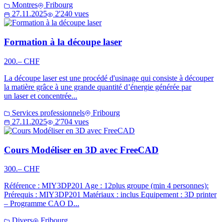
Montres
Fribourg
27.11.2025
2'240 vues
Formation à la découpe laser
200.– CHF
La découpe laser est une procédé d'usinage qui consiste à découper
la matière grâce à une grande quantité d’énergie générée par
un laser et concentrée...
Services professionnels
Fribourg
27.11.2025
2'704 vues
Cours Modéliser en 3D avec FreeCAD
300.– CHF
Référence : MIY3DP201 Age : 12plus groupe (min 4 personnes):
Prérequis : MIY3DP201 Matériaux : inclus Equipement : 3D printer
– Programme CAO D...
Divers
Fribourg