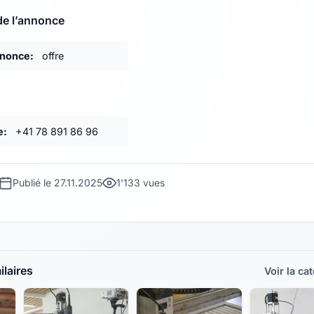
de l’annonce
nnonce:
offre
e:
+41 78 891 86 96
Publié le 27.11.2025
1'133 vues
laires
Voir la ca