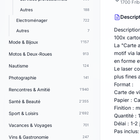
1700 Fri
Autres
188
Descrip
Electroménager
722
Descriptio
Autres
7
100x carto
Mode & Bijoux
1'157
La "Carte 
motif via l
Motos & Deux-Roues
913
en forme et
Nautisme
124
Le laser co
plus fines 
Photographie
141
Format :
Rencontres & Amitié
1'940
Carte de vi
Papier : C
Santé & Beauté
2'355
Finition : 
Sport & Loisirs
2'692
Quantité : 
Délai : 1-2
Vacances & Voyages
701
Pas inclus:
Vins & Gastronomie
247