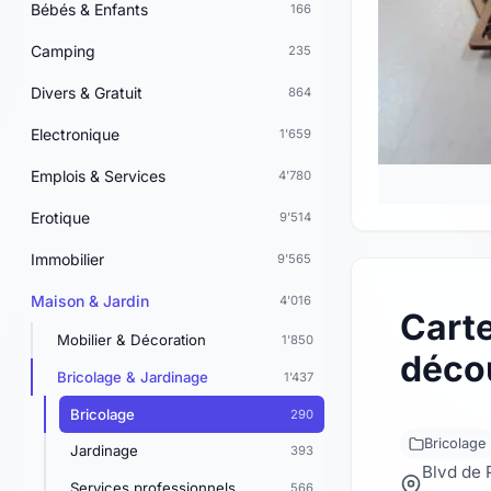
Bébés & Enfants
166
Camping
235
Divers & Gratuit
864
Electronique
1'659
Emplois & Services
4'780
Erotique
9'514
Immobilier
9'565
Maison & Jardin
4'016
Carte
Mobilier & Décoration
1'850
déco
Bricolage & Jardinage
1'437
Bricolage
290
Bricolage
Jardinage
393
Blvd de 
Services professionnels
566