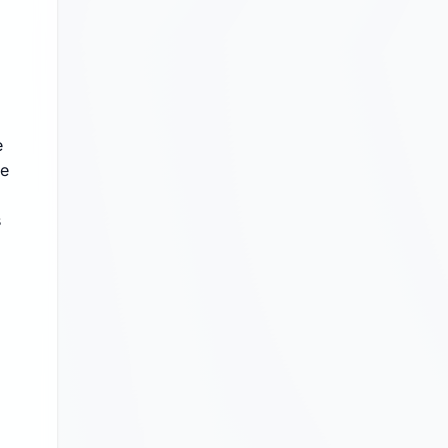
e
se
s