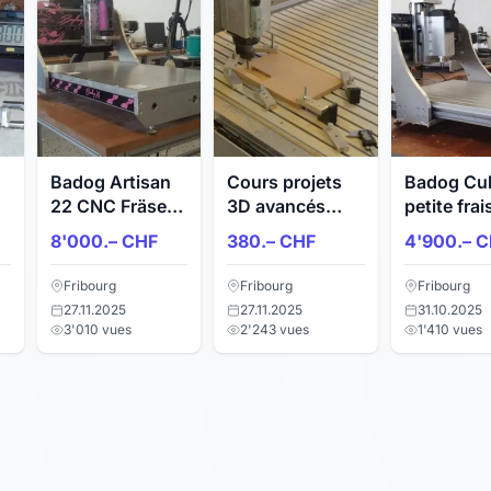
Badog Artisan
Cours projets
Badog Cu
22 CNC Fräse
3D avancés
petite fra
für hobby
avec une
CNC
8'000.– CHF
380.– CHF
4'900.– 
fraiseuse CNC
Fribourg
Fribourg
Fribourg
27.11.2025
27.11.2025
31.10.2025
3'010 vues
2'243 vues
1'410 vues