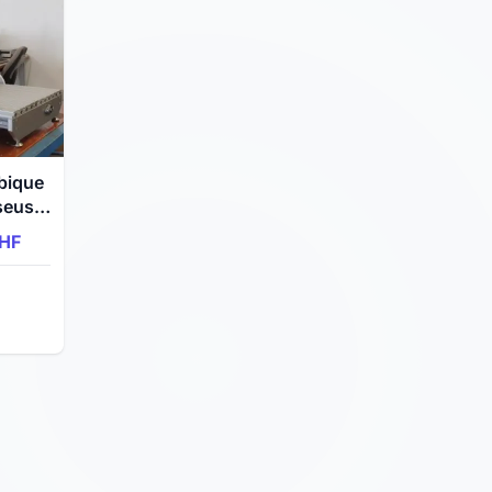
bique
iseuse
CHF