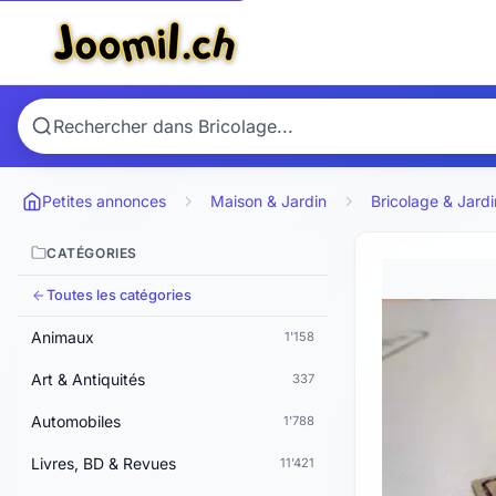
Petites annonces
Maison & Jardin
Bricolage & Jard
CATÉGORIES
Toutes les catégories
Animaux
1'158
Art & Antiquités
337
Automobiles
1'788
Livres, BD & Revues
11'421