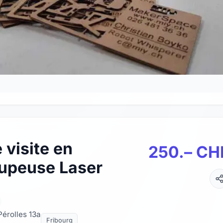
 visite en
250.– CH
upeuse Laser
Pérolles 13a
Fribourg