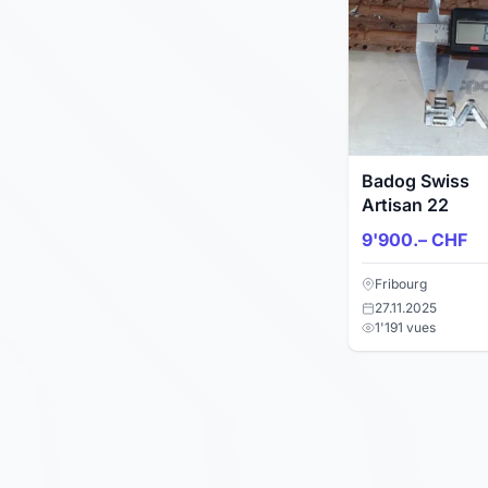
Badog Swiss
Artisan 22
9'900.– CHF
Fribourg
27.11.2025
1'191 vues