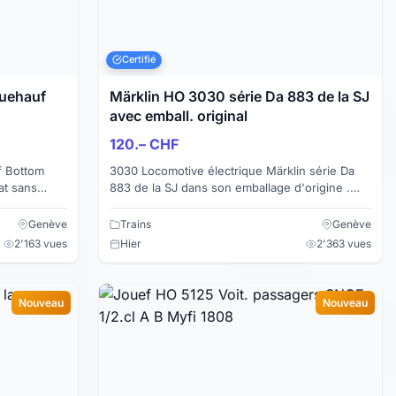
Certifié
ruehauf
Märklin HO 3030 série Da 883 de la SJ
avec emball. original
120.– CHF
f Bottom
3030 Locomotive électrique Märklin série Da
883 de la SJ dans son emballage d'origine .
Couleur marron Longueur 147 mm Série Da SJ
Axes 1C1 Illu...
Genève
Trains
Genève
2'163 vues
Hier
2'363 vues
Nouveau
Nouveau