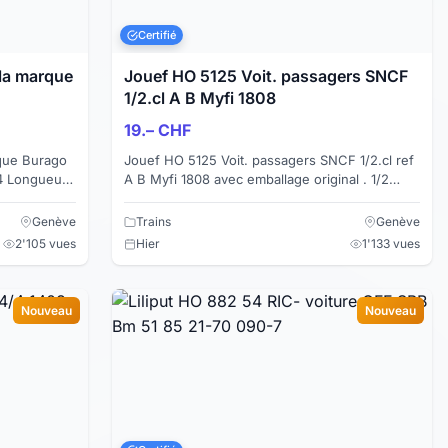
Certifié
la marque
Jouef HO 5125 Voit. passagers SNCF
1/2.cl A B Myfi 1808
19.– CHF
que Burago
Jouef HO 5125 Voit. passagers SNCF 1/2.cl ref
A B Myfi 1808 avec emballage original . 1/2
r (amovible)
classe Courant DC Longueur 240 mm
Aménagement...
Genève
Trains
Genève
2'105 vues
Hier
1'133 vues
Nouveau
Nouveau