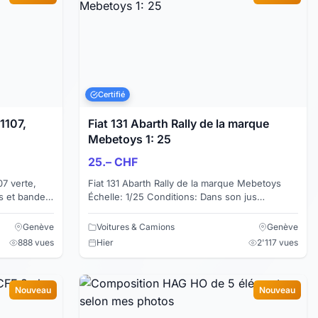
Certifié
1107,
Fiat 131 Abarth Rally de la marque
Mebetoys 1: 25
25.– CHF
07 verte,
Fiat 131 Abarth Rally de la marque Mebetoys
is et bande
Échelle: 1/25 Conditions: Dans son jus
nto (comme
Carmodel Code: CAR7237 Code constructeur:
8630 Couleur: RED ...
Genève
Voitures & Camions
Genève
888 vues
Hier
2'117 vues
Nouveau
Nouveau