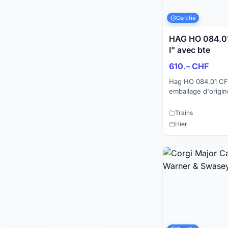
Certifié
HAG HO 084.01
I" avec bte
610.– CHF
Hag HO 084.01 CFF
emballage d'origin
. Version Kambly 1
Courant alternati...
Trains
Hier