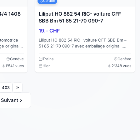
Certifié
4/4 1408
Liliput HO 882 54 RIC- voiture CFF
SBB Bm 51 85 21-70 090-7
19.– CHF
tomotrice
Liliput HO 882 54 RIC- voiture CFF SBB Bm –
e original .
51 85 21-70 090-7 avec emballage original .
 catalogue
Longueur : 303 mm Couleur : orange En belle
état (...
Genève
Trains
Genève
1'541 vues
Hier
2'348 vues
403
Suivant