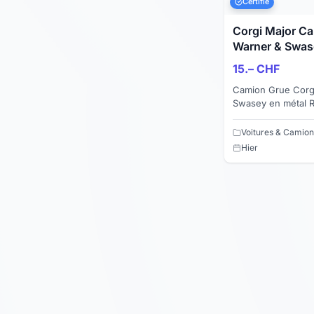
Certifié
Corgi Major Ca
Warner & Swas
15.– CHF
Camion Grue Corgi
Swasey en métal Ref 4418 Le bras de grue de
déplie complètem
stabilisateur jaune 
Voitures & Camion
Hier