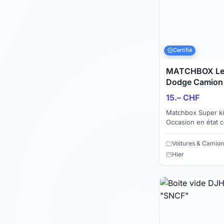
Certifié
MATCHBOX Lesn
Dodge Camion
15.– CHF
Matchbox Super ki
Occasion en état 
de production : 19
bancaire (Twin...
Voitures & Camion
Hier