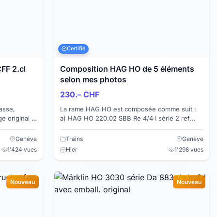
Certifié
FF 2.cl
Composition HAG HO de 5 éléments
selon mes photos
230.– CHF
asse,
La rame HAG HO est composée comme suit :
 original .
a) HAG HO 220.02 SBB Re 4/4 I série 2 ref
agement
10035 Biel sans emballage d'origine . Lampes
rondes, 2 gri...
Genève
Trains
Genève
1'424 vues
Hier
1'298 vues
Nouveau
Nouveau