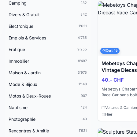
Camping
232
Divers & Gratuit
842
Electronique
1'621
Emplois & Services
4'735
Erotique
9'255
Certifié
Immobilier
9'497
Mebetoys Chap
Vintage Diecas
Maison & Jardin
3'975
40.– CHF
Mode & Bijoux
1'148
Mebetoys Chaparra
Race Car sans boit
Motos & Deux-Roues
907
Paiement par virem
disponible) L...
Nautisme
124
Voitures & Camion
Hier
Photographie
140
Rencontres & Amitié
1'921