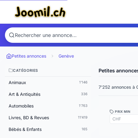
Petites annonces
Genève
Petites annonce
CATÉGORIES
Animaux
1'146
7'252 annonces
à 
Art & Antiquités
336
Automobiles
1'763
PRIX MIN
Livres, BD & Revues
11'419
Bébés & Enfants
165