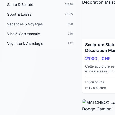
Santé & Beauté
2'340
Sport & Loisirs
2'665
Vacances & Voyages
699
Vins & Gastronomie
246
Voyance & Astrologie
952
Sculpture Stat
Décoration Mai
2'900.– CHF
Cette sculpture es
et délicatesse. En 
marbre et l'acier i
une harmon...
Sculptures
Il y a 4 jours