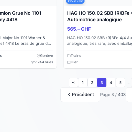
Certifié
mion Grue No 1101
HAG HO 150.02 SBB (R)BFe 
ey 4418
Automotrice analogique
565.– CHF
 Major No 1101 Warner &
HAG HO 150.02 SBB (R)BFe 4/4 Au
analogique, très rare, avec emballag
ent. Manque un bras
Edition d'env. 250 pièces, selon le
sur...
de G. Ke...
s
Genève
Trains
2'244 vues
Hier
1
2
3
4
5
…
Précédent
Page 3 / 403