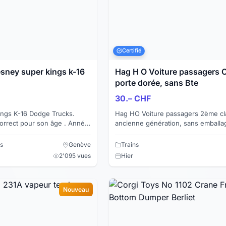
Certifié
ey super kings k-16
Hag H O Voiture passagers C
porte dorée, sans Bte
30.– CHF
ngs K-16 Dodge Trucks.
Hag HO Voiture passagers 2ème cl
correct pour son âge . Année
ancienne génération, sans emballage
71 . Paiement par virement
Porte dorée, équipée avec l'amén
intérieur et inscri...
s
Genève
Trains
2'095 vues
Hier
Nouveau