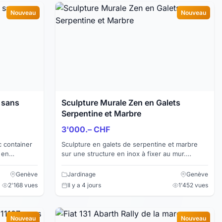
Nouveau
Nouveau
 sans
Sculpture Murale Zen en Galets
Serpentine et Marbre
3'000.– CHF
 container
Sculpture en galets de serpentine et marbre
sur une structure en inox à fixer au mur.
Dimensions : Hauteur : 183 cm, Longueur : 32
cm, largeur : 14...
Genève
Jardinage
Genève
2'168 vues
Il y a 4 jours
1'452 vues
Nouveau
Nouveau