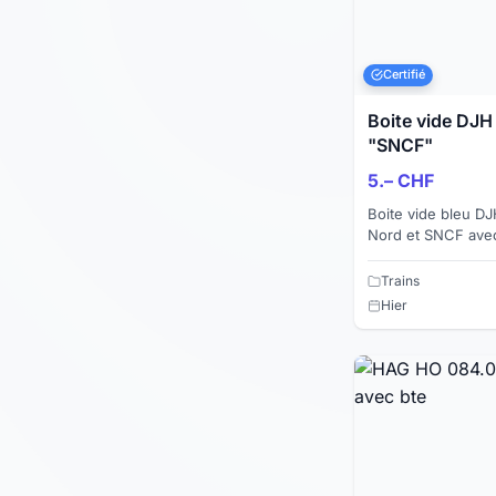
Certifié
Boite vide DJH
"SNCF"
5.– CHF
Boite vide bleu D
Nord et SNCF ave
photos . Paiement par virement bancaire (Twint
pas dispo...
Trains
Hier