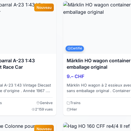
Nouveau
Certifié
arral A-23 1:43
Märklin HO wagon container
t Race Car
emballage original
9.– CHF
l A-23 1:43 Vintage Diecast
Märklin HO wagon à 2 essieux avec
e d'origine . Année 1967 .
sans emballage original . Container en
ent bancaire (Twint pas
plastique amovible Etat selon photos . Paiement
par ...
s
Genève
Trains
2'159 vues
Hier
Nouveau