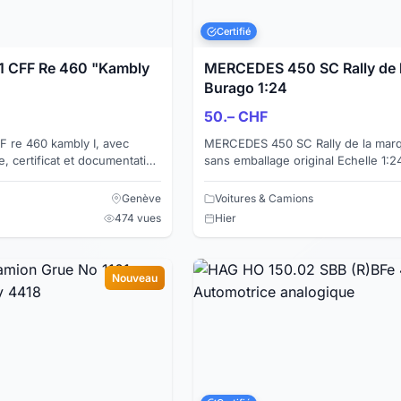
Certifié
 CFF Re 460 "Kambly
MERCEDES 450 SC Rally de 
Burago 1:24
50.– CHF
 re 460 kambly I, avec
MERCEDES 450 SC Rally de la mar
e, certificat et documentation
sans emballage original Echelle 1:24 Longueur :
 Système : analogique
19 cm Portes, coffre et capot moteu
Structure...
Genève
Voitures & Camions
474 vues
Hier
Nouveau