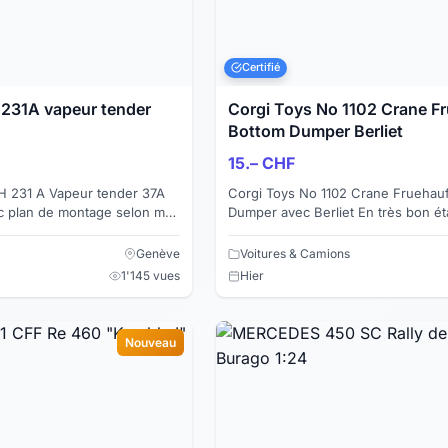
Certifié
 231A vapeur tender
Corgi Toys No 1102 Crane F
Bottom Dumper Berliet
15.– CHF
JH 231 A Vapeur tender 37A
Corgi Toys No 1102 Crane Fruehau
c plan de montage selon mes
Dumper avec Berliet En très bon état sans
emballage d'origine Un système de clapet
permet au contenu de...
Genève
Voitures & Camions
1'145 vues
Hier
Nouveau