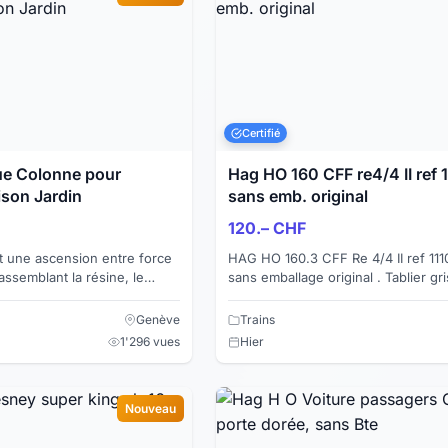
Certifié
ue Colonne pour
Hag HO 160 CFF re4/4 II ref 1
son Jardin
sans emb. original
120.– CHF
t une ascension entre force
HAG HO 160.3 CFF Re 4/4 II ref 111
assemblant la résine, le
sans emballage original . Tablier gr
noxydable, j'ai voulu exprimer
de séparation en relief, avec 1 pa
illustré) ...
Genève
Trains
1'296 vues
Hier
Nouveau