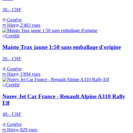
30.– CHF
Genève
Hier
2'403 vues
Certifié
Maisto Trax jaune 1:50 sans emballage d'origine
20.– CHF
Genève
Hier
1'894 vues
Certifié
Norev Jet Car France - Renault Alpine A310 Rally
Elf
49.– CHF
Genève
Hier
829 vues