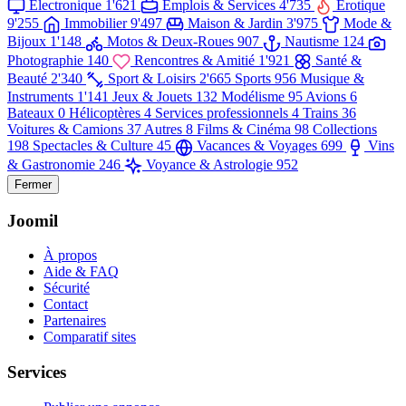
Electronique
1'621
Emplois & Services
4'735
Erotique
9'255
Immobilier
9'497
Maison & Jardin
3'975
Mode &
Bijoux
1'148
Motos & Deux-Roues
907
Nautisme
124
Photographie
140
Rencontres & Amitié
1'921
Santé &
Beauté
2'340
Sport & Loisirs
2'665
Sports
956
Musique &
Instruments
1'141
Jeux & Jouets
132
Modélisme
95
Avions
6
Bateaux
0
Hélicoptères
4
Services professionnels
4
Trains
36
Voitures & Camions
37
Autres
8
Films & Cinéma
98
Collections
198
Spectacles & Culture
45
Vacances & Voyages
699
Vins
& Gastronomie
246
Voyance & Astrologie
952
Fermer
Joomil
À propos
Aide & FAQ
Sécurité
Contact
Partenaires
Comparatif sites
Services