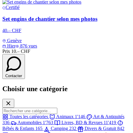
Certifié
Set engins de chantier selon mes photos
40.– CHF
Genève
Hier
876 vues
Prix
10.– CHF
Contacter
Choisir une catégorie
Toutes les catégories
Animaux
1'146
Art & Antiquités
336
Automobiles
1'763
Livres, BD & Revues
11'419
Bébés & Enfants
165
Camping
232
Divers & Gratuit
842