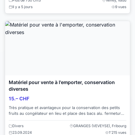
Plus de 750 cm3
Vevey, Vaud
Il y a 5 jours
9 vues
Matériel pour vente à l'emporter, conservation
diverses
15.– CHF
Très pratique et avantageux pour la conservation des petits
fruits au congélateur en lieu et place des bacs alu. fermeture
clic clac. Je dispose de bo...
Divers
GRANGES (VEVEYSE), Fribourg
23.09.2024
1'215 vues