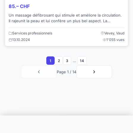
85.– CHF
Un massage défibrosant qui stimule et améliore la circulation.
Il rajeunit la peau et lui confère un plus bel aspect. La
silhouette est remodelée, la ...
Services professionnels
Vevey, Vaud
13.10.2024
1'055 vues
…
1
2
3
14
Page 1 / 14