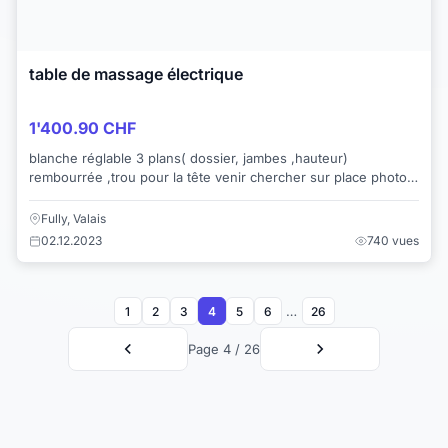
table de massage électrique
1'400.90 CHF
blanche réglable 3 plans( dossier, jambes ,hauteur)
rembourrée ,trou pour la tête venir chercher sur place photos
par watsApp
Fully, Valais
02.12.2023
740 vues
…
1
2
3
4
5
6
26
Page 4 / 26