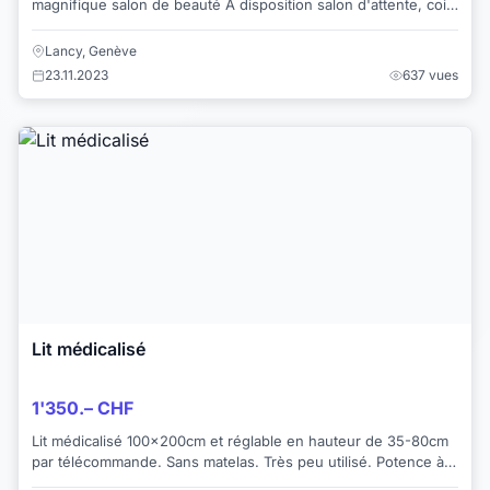
magnifique salon de beauté A disposition salon d'attente, coin
cusine avec frigo micro-on...
Lancy, Genève
23.11.2023
637 vues
Lit médicalisé
1'350.– CHF
Lit médicalisé 100x200cm et réglable en hauteur de 35-80cm
par télécommande. Sans matelas. Très peu utilisé. Potence à
monter ou non à gauche ou à dr...