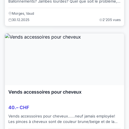
Ballonnements? Jambes lourdes? Quel que soit le problème,
la nature peut vous aider. Découv...
Morges, Vaud
30.12.2025
2'205 vues
Vends accessoires pour cheveux
40.– CHF
Vends accessoires pour cheveux......neuf jamais employée!
Les pinces à cheveux sont de couleur brune/beige et de la
marque Elite. Les serre-tê...