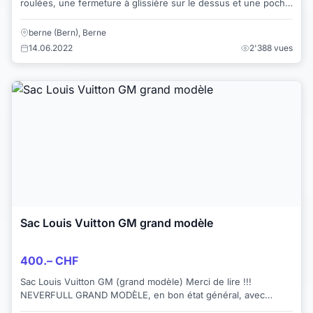
roulées, une fermeture à glissière sur le dessus et une poche
intérieure intérieure. Des mes...
berne (Bern), Berne
14.06.2022
2'388 vues
Sac Louis Vuitton GM grand modèle
400.– CHF
Sac Louis Vuitton GM (grand modèle) Merci de lire !!!
NEVERFULL GRAND MODÈLE, en bon état général, avec
dustbag sac en papier LV et facture