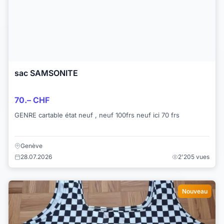
sac SAMSONITE
70.– CHF
GENRE cartable état neuf , neuf 100frs neuf ici 70 frs
Genève
28.07.2026
2'205 vues
Nouveau