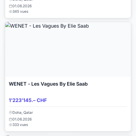
01.06.2026
345 vues
WENET - Les Vagues By Elie Saab
1'223'145.– CHF
Doha, Qatar
01.06.2026
333 vues