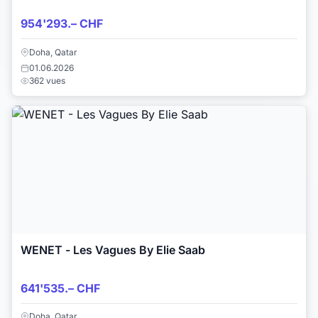
954'293.– CHF
Doha, Qatar
01.06.2026
362 vues
WENET - Les Vagues By Elie Saab
641'535.– CHF
Doha, Qatar