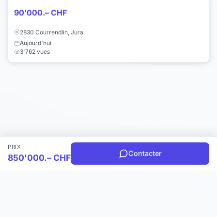
90'000.– CHF
2830 Courrendlin, Jura
Aujourd'hui
3'762 vues
PRIX
Contacter
850'000.– CHF
Choisir une catégorie